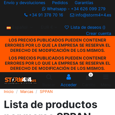
Envío y devoluciones
Pedidos
Garantías
Whatsapp - +34 626 099 279
+34 91 378 70 16
info@storm4x4.es
Español
EUR €
Lista de deseos (
)
Crear cuenta
LOS PRECIOS PUBLICADOS PUEDEN CONTENER
ERRORES POR LO QUE LA EMPRESA SE RESERVA EL
DERECHO DE MODIFICACIÓN DE LOS MISMOS.
LOS PRECIOS PUBLICADOS PUEDEN CONTENER
ERRORES POR LO QUE LA EMPRESA SE RESERVA EL
DERECHO DE MODIFICACIÓN DE LOS MISMOS.
0
Buscar
Acceder
Carrito
Menu
Inicio
Marcas
SPPAN
Lista de productos