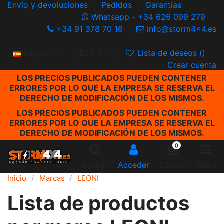
Envío y devoluciones
Pedidos
Garantías
Whatsapp - +34 626 099 279
+34 91 378 70 16
info@storm4x4.es
Español
EUR €
Lista de deseos (
)
Crear cuenta
LOS PRECIOS PUBLICADOS PUEDEN CONTENER
ERRORES POR LO QUE LA EMPRESA SE RESERVA EL
DERECHO DE MODIFICACIÓN DE LOS MISMOS.
LOS PRECIOS PUBLICADOS PUEDEN CONTENER
ERRORES POR LO QUE LA EMPRESA SE RESERVA EL
DERECHO DE MODIFICACIÓN DE LOS MISMOS.
0
Buscar
Acceder
Carrito
Menu
Inicio
Marcas
LEONI
Lista de productos