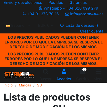
Envío y devoluciones
Pedidos
Garantías
Whatsapp - +34 626 099 279
+34 91 378 70 16
info@storm4x4.es
Español
EUR €
Lista de deseos (
)
Crear cuenta
LOS PRECIOS PUBLICADOS PUEDEN CONTENER
ERRORES POR LO QUE LA EMPRESA SE RESERVA EL
DERECHO DE MODIFICACIÓN DE LOS MISMOS.
LOS PRECIOS PUBLICADOS PUEDEN CONTENER
ERRORES POR LO QUE LA EMPRESA SE RESERVA EL
DERECHO DE MODIFICACIÓN DE LOS MISMOS.
0
Buscar
Acceder
Carrito
Menu
Inicio
Marcas
SU
Lista de productos