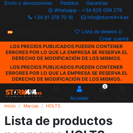
Envío y devoluciones
Pedidos
Garantías
Whatsapp - +34 626 099 279
+34 91 378 70 16
info@storm4x4.es
Español
EUR €
Lista de deseos (
)
Crear cuenta
LOS PRECIOS PUBLICADOS PUEDEN CONTENER
ERRORES POR LO QUE LA EMPRESA SE RESERVA EL
DERECHO DE MODIFICACIÓN DE LOS MISMOS.
LOS PRECIOS PUBLICADOS PUEDEN CONTENER
ERRORES POR LO QUE LA EMPRESA SE RESERVA EL
DERECHO DE MODIFICACIÓN DE LOS MISMOS.
0
Buscar
Acceder
Carrito
Menu
Inicio
Marcas
HOLTS
Lista de productos