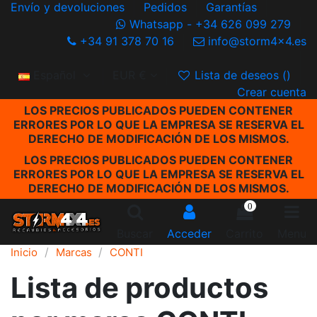
Envío y devoluciones
Pedidos
Garantías
Whatsapp - +34 626 099 279
+34 91 378 70 16
info@storm4x4.es
Español
EUR €
Lista de deseos (
)
Crear cuenta
LOS PRECIOS PUBLICADOS PUEDEN CONTENER
ERRORES POR LO QUE LA EMPRESA SE RESERVA EL
DERECHO DE MODIFICACIÓN DE LOS MISMOS.
LOS PRECIOS PUBLICADOS PUEDEN CONTENER
ERRORES POR LO QUE LA EMPRESA SE RESERVA EL
DERECHO DE MODIFICACIÓN DE LOS MISMOS.
0
Buscar
Acceder
Carrito
Menu
Inicio
Marcas
CONTI
Lista de productos