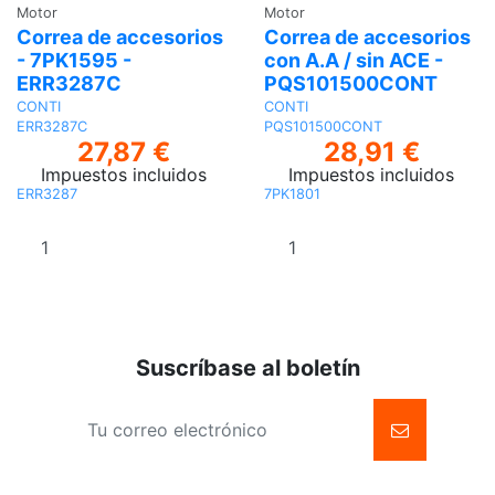
Motor
Motor
Correa de accesorios
Correa de accesorios
- 7PK1595 -
con A.A / sin ACE -
ERR3287C
PQS101500CONT
CONTI
CONTI
ERR3287C
PQS101500CONT
27,87 €
28,91 €
Impuestos incluidos
Impuestos incluidos
ERR3287
7PK1801
Añadir al
Añadir al
carrito
carrito
Suscríbase al boletín