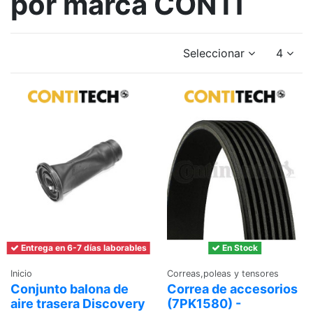
por marca CONTI
Seleccionar
4
Entrega en 6-7 días laborables
En Stock
Inicio
Correas,poleas y tensores
Conjunto balona de
Correa de accesorios
aire trasera Discovery
(7PK1580) -