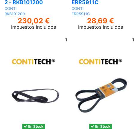
2 - RKB101200
ERR5911C
CONTI
CONTI
RKB101200
ERR5911C
230,02 €
28,69 €
Impuestos incluidos
Impuestos incluidos
Añadir
al
carrito
En Stock
En Stock