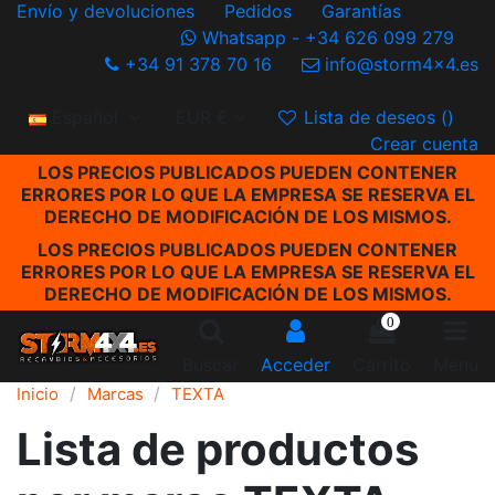
Envío y devoluciones
Pedidos
Garantías
Whatsapp - +34 626 099 279
+34 91 378 70 16
info@storm4x4.es
Español
EUR €
Lista de deseos (
)
Crear cuenta
LOS PRECIOS PUBLICADOS PUEDEN CONTENER
ERRORES POR LO QUE LA EMPRESA SE RESERVA EL
DERECHO DE MODIFICACIÓN DE LOS MISMOS.
LOS PRECIOS PUBLICADOS PUEDEN CONTENER
ERRORES POR LO QUE LA EMPRESA SE RESERVA EL
DERECHO DE MODIFICACIÓN DE LOS MISMOS.
0
Buscar
Acceder
Carrito
Menu
Inicio
Marcas
TEXTA
Lista de productos