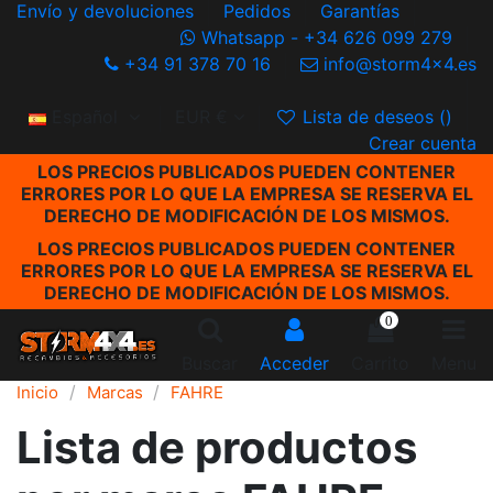
Envío y devoluciones
Pedidos
Garantías
Whatsapp - +34 626 099 279
+34 91 378 70 16
info@storm4x4.es
Español
EUR €
Lista de deseos (
)
Crear cuenta
LOS PRECIOS PUBLICADOS PUEDEN CONTENER
ERRORES POR LO QUE LA EMPRESA SE RESERVA EL
DERECHO DE MODIFICACIÓN DE LOS MISMOS.
LOS PRECIOS PUBLICADOS PUEDEN CONTENER
ERRORES POR LO QUE LA EMPRESA SE RESERVA EL
DERECHO DE MODIFICACIÓN DE LOS MISMOS.
0
Buscar
Acceder
Carrito
Menu
Inicio
Marcas
FAHRE
Lista de productos