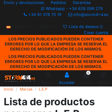
Envío y devoluciones
Pedidos
Garantías
Whatsapp - +34 626 099 279
+34 91 378 70 16
info@storm4x4.es
Español
EUR €
Lista de deseos (
)
Crear cuenta
LOS PRECIOS PUBLICADOS PUEDEN CONTENER
ERRORES POR LO QUE LA EMPRESA SE RESERVA EL
DERECHO DE MODIFICACIÓN DE LOS MISMOS.
LOS PRECIOS PUBLICADOS PUEDEN CONTENER
ERRORES POR LO QUE LA EMPRESA SE RESERVA EL
DERECHO DE MODIFICACIÓN DE LOS MISMOS.
0
Buscar
Acceder
Carrito
Menu
Inicio
Marcas
L.E.P
Lista de productos