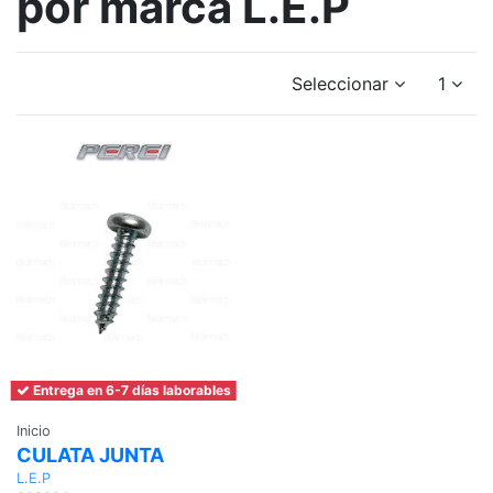
por marca L.E.P
Seleccionar
1
Entrega en 6-7 días laborables
Inicio
CULATA JUNTA
L.E.P