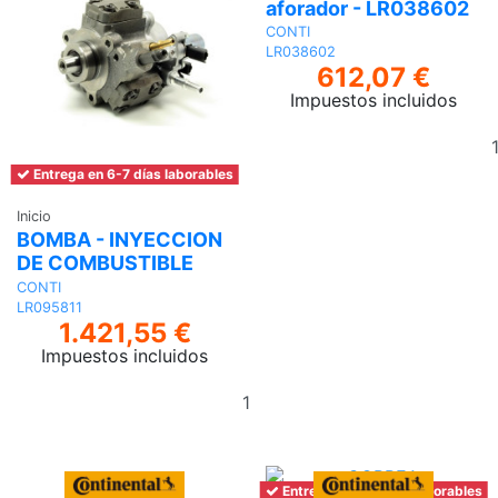
aforador - LR038602
CONTI
LR038602
612,07 €
Impuestos incluidos
Entrega en 6-7 días laborables
Inicio
BOMBA - INYECCION
DE COMBUSTIBLE
CONTI
LR095811
1.421,55 €
Impuestos incluidos
Añadir
al
carrito
Entrega en 6-7 días laborables