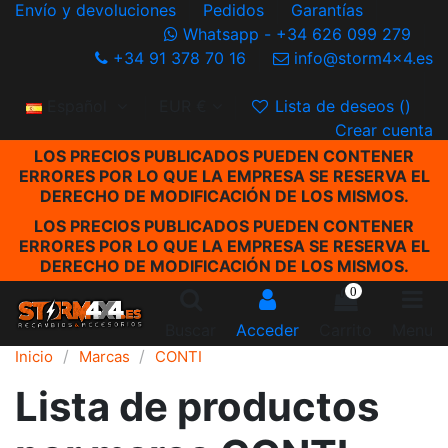
Envío y devoluciones
Pedidos
Garantías
Whatsapp - +34 626 099 279
+34 91 378 70 16
info@storm4x4.es
Español
EUR €
Lista de deseos (
)
Crear cuenta
LOS PRECIOS PUBLICADOS PUEDEN CONTENER
ERRORES POR LO QUE LA EMPRESA SE RESERVA EL
DERECHO DE MODIFICACIÓN DE LOS MISMOS.
LOS PRECIOS PUBLICADOS PUEDEN CONTENER
ERRORES POR LO QUE LA EMPRESA SE RESERVA EL
DERECHO DE MODIFICACIÓN DE LOS MISMOS.
0
Buscar
Acceder
Carrito
Menu
Inicio
Marcas
CONTI
Lista de productos