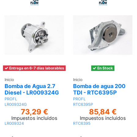
Entrega en 6-7 días laborables
En Stock
Inicio
Inicio
Bomba de Agua 2.7
Bomba de agua 200
Diesel - LR009324G
TDI - RTC6395P
PROFL
PROFL
LR009324G
RTC6395P
73,29 €
85,84 €
Impuestos incluidos
Impuestos incluidos
LR009324
RTC6395
Añadir al
Añadir al