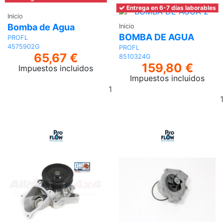
Entrega en 6-7 días laborables
Inicio
Bomba de Agua
Inicio
BOMBA DE AGUA
PROFL
4575902G
PROFL
65,67 €
8510324G
159,80 €
Impuestos incluidos
Impuestos incluidos
Añadir
al
carrito