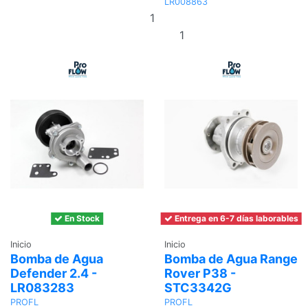
LR008863
Añadir
al
Añadir al
carrito
carrito
En Stock
Entrega en 6-7 días laborables
Inicio
Inicio
Bomba de Agua
Bomba de Agua Range
Defender 2.4 -
Rover P38 -
LR083283
STC3342G
PROFL
PROFL