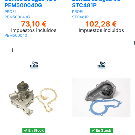
PEM500040G
STC481P
PROFL
PROFL
PEM500040G
STC481P
73,10 €
102,28 €
Impuestos incluidos
Impuestos incluidos
PEM500040
Añadir al
carrito
En Stock
En Stock