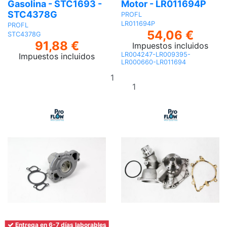
Gasolina - STC1693 -
Motor - LR011694P
STC4378G
PROFL
LR011694P
PROFL
54,06 €
STC4378G
91,88 €
Impuestos incluidos
LR004247-LR009395-
Impuestos incluidos
LR000660-LR011694
Añadir
Añadir al
al
carrito
carrito
Entrega en 6-7 días laborables