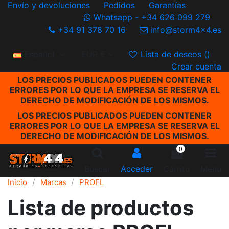
Envío y devoluciones
Pedidos
Garantías
Whatsapp - +34 626 099 279
+34 91 378 70 16
info@storm4x4.es
Español
EUR €
Lista de deseos (
)
Crear cuenta
LOS PRECIOS PUBLICADOS PUEDEN CONTENER
ERRORES POR LO QUE LA EMPRESA SE RESERVA EL
DERECHO DE MODIFICACIÓN DE LOS MISMOS.
LOS PRECIOS PUBLICADOS PUEDEN CONTENER
ERRORES POR LO QUE LA EMPRESA SE RESERVA EL
DERECHO DE MODIFICACIÓN DE LOS MISMOS.
0
Buscar
Acceder
Carrito
Menu
Inicio
Marcas
PROFL
Lista de productos