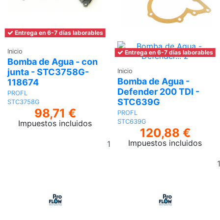
Entrega en 6-7 días laborables
Inicio
Entrega en 6-7 días laborables
Bomba de Agua - con
junta - STC3758G-
Inicio
Bomba de Agua -
118674
Defender 200 TDI -
PROFL
STC639G
STC3758G
98,71 €
PROFL
STC639G
Impuestos incluidos
120,88 €
Añadir
Impuestos incluidos
al
carrito