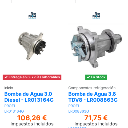
carrito
carrito
Entrega en 6-7 días laborables
En Stock
Inicio
Componentes refrigeración
Bomba de Agua 3.0
Bomba de Agua 3.6
Diesel - LR013164G
TDV8 - LR008863G
PROFL
PROFL
LR013164G
LR008863G
106,26 €
71,75 €
Impuestos incluidos
Impuestos incluidos