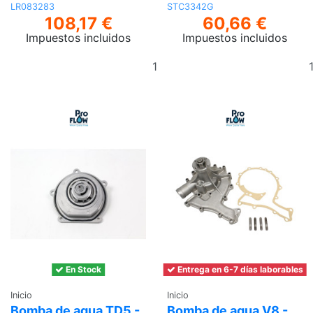
LR083283
STC3342G
108,17 €
60,66 €
Impuestos incluidos
Impuestos incluidos
Añadir
al
carrito
En Stock
Entrega en 6-7 días laborables
Inicio
Inicio
Bomba de agua TD5 -
Bomba de agua V8 -