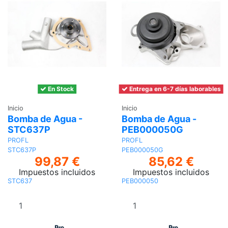
En Stock
Entrega en 6-7 días laborables
Inicio
Inicio
Bomba de Agua -
Bomba de Agua -
STC637P
PEB000050G
PROFL
PROFL
STC637P
PEB000050G
99,87 €
85,62 €
Impuestos incluidos
Impuestos incluidos
STC637
PEB000050
Añadir al
Añadir al
carrito
carrito