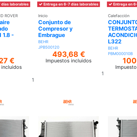
 días laborables
Entrega en 6-7 días laborables
Entrega en 6-
ND ROVER
Inicio
Calefacción
aire
Conjunto de
CONJUNTO
ado
Compresor y
TERMOSTA
 1.8 -
Embrague
ACONDICI
L322
BEHR
JPB500120
BEHR
493,68 €
PBM000010B
27 €
100
Impuestos incluidos
incluidos
Impuesto
Añadir
Añadir
al
al
carrito
carrito