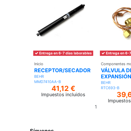
Entrega en 6-7 días laborables
Entrega en 6-7
Inicio
Componentes mo
RECEPTOR/SECADOR
VÁLVULA D
EXPANSIÓ
BEHR
MMD7410AA-B
BEHR
41,12 €
RTC693-B
39,
Impuestos incluidos
Impuestos 
Añadir
al
carrito
Síguenos