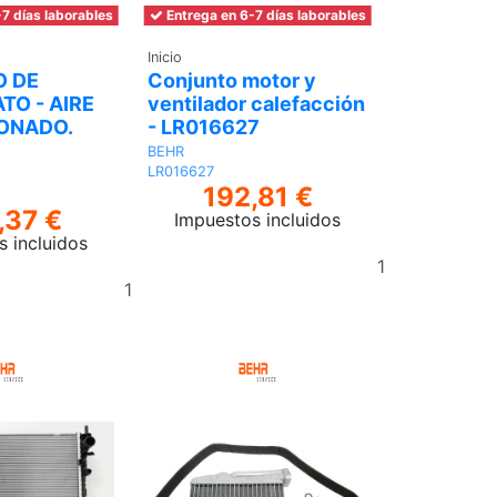
7 días laborables
Entrega en 6-7 días laborables
Inicio
 DE
Conjunto motor y
TO - AIRE
ventilador calefacción
ONADO.
- LR016627
BEHR
LR016627
192,81 €
,37 €
Impuestos incluidos
s incluidos
Añadir
Añadir
al
al
carrito
carrito