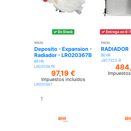
En Stock
Entrega en 6-7
Inicio
Inicio
Deposito - Expansion -
RADIADOR
Radiador - LR020367B
BEHR
J9C7323-B
BEHR
484,
LR020367B
97,19 €
Impuestos 
Impuestos incluidos
LR020367
Añadir al
carrito