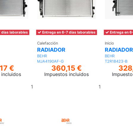
 días laborables
Entrega en 6-7 días laborables
Entrega en 6-
Calefacción
Inicio
RADIADOR
RADIADOR
BEHR
BEHR
MJA4190AF-G
T2R18423-B
17 €
360,15 €
328
incluidos
Impuestos incluidos
Impuesto
Añadir
Añadir
al
al
carrito
carrito