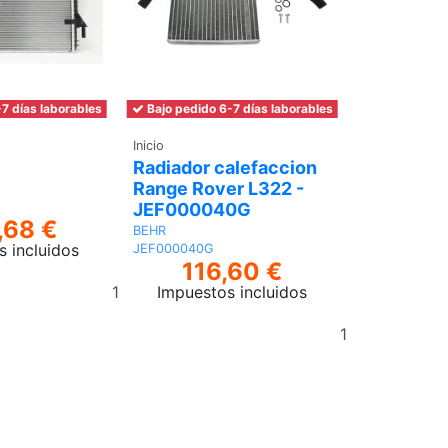
7 días laborables
Bajo pedido 6-7 días laborables
Inicio
Radiador calefaccion
Range Rover L322 -
JEF000040G
,68 €
BEHR
s incluidos
JEF000040G
116,60 €
Añadir
Impuestos incluidos
al
Añadir
carrito
al
carrito