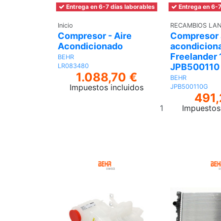
Entrega en 6-7 días laborables
Entrega en 6-7
Inicio
RECAMBIOS LA
Compresor - Aire
Compresor 
Acondicionado
acondicion
Freelander 1
BEHR
JPB500110
LR083480
1.088,70 €
BEHR
Impuestos incluidos
JPB500110G
491,
Añadir
Impuestos 
al
carrito