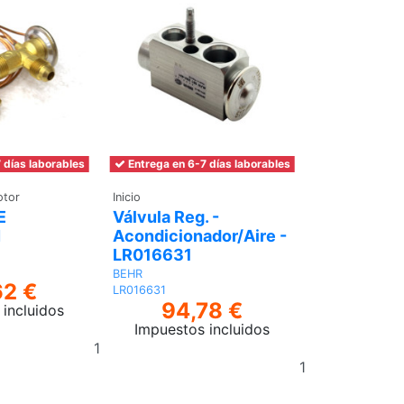
 días laborables
Entrega en 6-7 días laborables
tor
Inicio
E
Válvula Reg. -
N
Acondicionador/Aire -
LR016631
BEHR
62 €
LR016631
94,78 €
incluidos
Impuestos incluidos
Añadir
Añadir
al
al
carrito
carrito