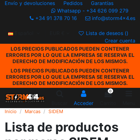
Envío y devoluciones
Pedidos
Garantías
Whatsapp - +34 626 099 279
+34 91 378 70 16
info@storm4x4.es
Español
EUR €
Lista de deseos (
)
Crear cuenta
LOS PRECIOS PUBLICADOS PUEDEN CONTENER
ERRORES POR LO QUE LA EMPRESA SE RESERVA EL
DERECHO DE MODIFICACIÓN DE LOS MISMOS.
LOS PRECIOS PUBLICADOS PUEDEN CONTENER
ERRORES POR LO QUE LA EMPRESA SE RESERVA EL
DERECHO DE MODIFICACIÓN DE LOS MISMOS.
0
Buscar
Acceder
Carrito
Menu
Inicio
Marcas
SIDEM
Lista de productos