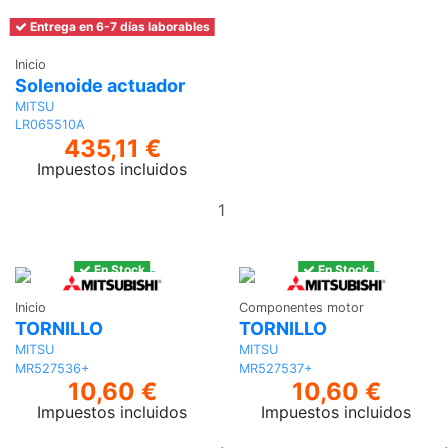
Entrega en 6-7 días laborables
Inicio
Solenoide actuador
MITSU
LR065510A
435,11 €
Impuestos incluidos
Añadir
al
carrito
En Stock
En Stock
Inicio
Componentes motor
TORNILLO
TORNILLO
MITSU
MITSU
MR527536+
MR527537+
10,60 €
10,60 €
Impuestos incluidos
Impuestos incluidos
Añadir