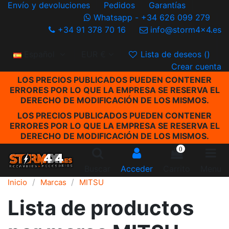
Envío y devoluciones
Pedidos
Garantías
Whatsapp - +34 626 099 279
+34 91 378 70 16
info@storm4x4.es
Español
EUR €
Lista de deseos (
)
Crear cuenta
LOS PRECIOS PUBLICADOS PUEDEN CONTENER
ERRORES POR LO QUE LA EMPRESA SE RESERVA EL
DERECHO DE MODIFICACIÓN DE LOS MISMOS.
LOS PRECIOS PUBLICADOS PUEDEN CONTENER
ERRORES POR LO QUE LA EMPRESA SE RESERVA EL
DERECHO DE MODIFICACIÓN DE LOS MISMOS.
0
Buscar
Acceder
Carrito
Menu
Inicio
Marcas
MITSU
Lista de productos