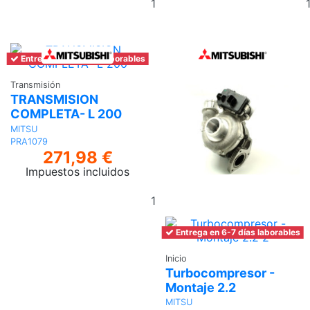
al
carrito
Entrega en 6-7 días laborables
Transmisión
TRANSMISION
COMPLETA- L 200
MITSU
PRA1079
271,98 €
Impuestos incluidos
Añadir
al
carrito
Entrega en 6-7 días laborables
Inicio
Turbocompresor -
Montaje 2.2
MITSU