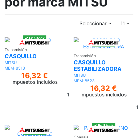
por marca MITSU
Seleccionar
11
En Stock
En Stock
Transmisión
CASQUILLO
Transmisión
CASQUILLO
MITSU
ESTABILIZADORA
MEM-8513
16,32 €
MITSU
MEM-8523
Impuestos incluidos
16,32 €
Añadir
Impuestos incluidos
al
carrito
En Stock
En Stock
Chassis