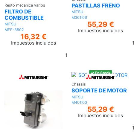
PASTILLAS FRENO
Resto mecánica varios
FILTRO DE
MITSU
COMBUSTIBLE
M361I06
55,29 €
MITSU
MFF-3502
Impuestos incluidos
16,32 €
Impuestos incluidos
Añadir
al
carrito
En Stock
Chassis
SOPORTE DE MOTOR
MITSU
M401I00
55,29 €
Impuestos incluidos