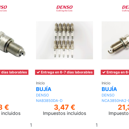
 días laborables
Entrega en 6-7 días laborables
Entrega en 6-
Inicio
Inicio
BUJÍA
BUJÍA
DENSO
DENSO
NAB3850DA-D
NCA3850HA2-
8 €
3,47 €
21,
incluidos
Impuestos incluidos
Impuesto
Añadir
Añadir
al
al