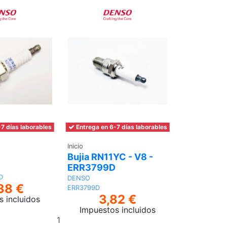
7 días laborables
Entrega en 6-7 días laborables
Inicio
Bujia RN11YC - V8 -
ERR3799D
D
DENSO
38 €
ERR3799D
3,82 €
s incluidos
Impuestos incluidos
Añadir
Añadir
al