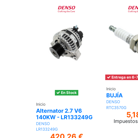
Entrega en 6-7
Inicio
En Stock
BUJÍA
DENSO
Inicio
RTC3570G
Alternator 2.7 V6
5,1
140KW - LR133249G
Impuestos 
DENSO
LR133249G
420,26 €