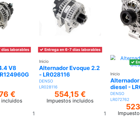
 días laborables
Entrega en 6-7 días laborables
Inicio
En
4.4 V8
Alternador Evoque 2.2
 LR124960G
- LR028116
Inicio
Alternador
DENSO
diesel - L
LR028116
76 €
554,15 €
DENSO
LR072762
incluidos
Impuestos incluidos
523
Añadir
Añadir
Impuesto
al
al
carrito
carrito