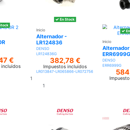
En Stock
Stock
Inicio
En
Alternador -
OR
LR124836
Inicio
Alternador 
DENSO
ERR6999
LR124836G
47 €
382,78 €
DENSO
ERR6999G
incluidos
Impuestos incluidos
584
LR013847-LR065866-LR072756
Añadir
Impuesto
al
Añadir al
carrito
carrito