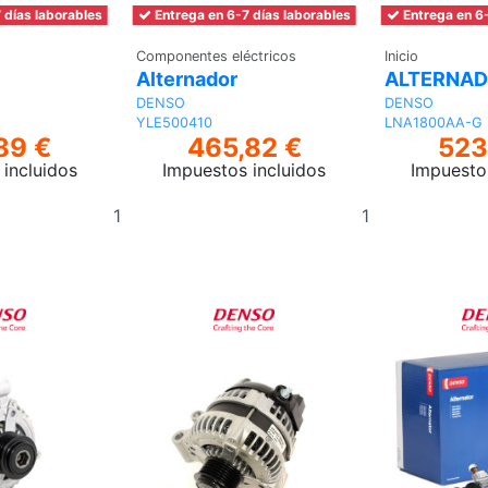
 días laborables
Entrega en 6-7 días laborables
Entrega en 6-
Componentes eléctricos
Inicio
Alternador
ALTERNA
DENSO
DENSO
YLE500410
LNA1800AA-G
89 €
465,82 €
523
incluidos
Impuestos incluidos
Impuesto
Añadir
Añadir
al
al
carrito
carrito