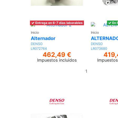
Entrega en 6-7 días laborables
En 
Inicio
Inicio
Alternador
ALTERNAD
DENSO
DENSO
LR072764
LR073680
462,49 €
419,
Impuestos incluidos
Impuestos 
Añadir
al
carrito