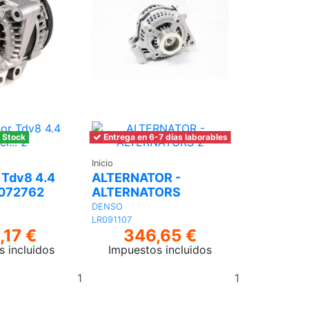
 Stock
Entrega en 6-7 días laborables
Inicio
 Tdv8 4.4
ALTERNATOR -
R072762
ALTERNATORS
DENSO
LR091107
,17 €
346,65 €
s incluidos
Impuestos incluidos
Añadir
Añadir
al
al
carrito
carrito