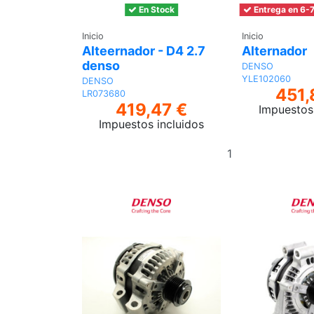
En Stock
Entrega en 6-7
Inicio
Inicio
Alteernador - D4 2.7
Alternador
denso
DENSO
YLE102060
DENSO
451,
LR073680
419,47 €
Impuestos 
Impuestos incluidos
Añadir
al
carrito