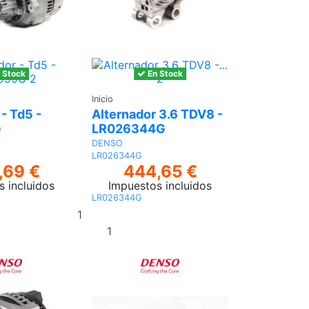
 Stock
En Stock
Inicio
- Td5 -
Alternador 3.6 TDV8 -
G
LR026344G
DENSO
LR026344G
,69 €
444,65 €
s incluidos
Impuestos incluidos
LR026344G
Añadir
al
Añadir al
carrito
carrito