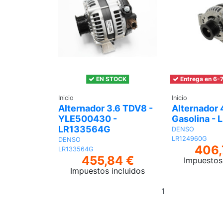
EN STOCK
Entrega en 6-7
Inicio
Inicio
Alternador 3.6 TDV8 -
Alternador 
YLE500430 -
Gasolina -
LR133564G
DENSO
LR124960G
DENSO
406,
LR133564G
455,84 €
Impuestos 
Impuestos incluidos
Añadir
al
carrito