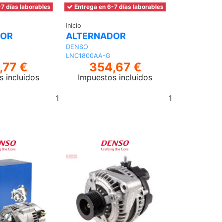
7 días laborables
Entrega en 6-7 días laborables
Inicio
DOR
ALTERNADOR
DENSO
LNC1800AA-G
,77 €
354,67 €
s incluidos
Impuestos incluidos
Añadir
Añadir
al
al
carrito
carrito