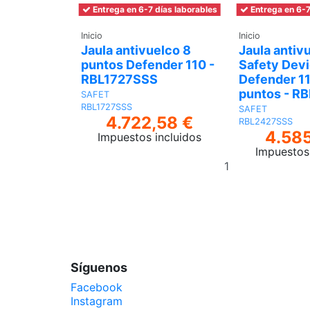
Entrega en 6-7 días laborables
Entrega en 6-7
Inicio
Inicio
Jaula antivuelco 8
Jaula antiv
puntos Defender 110 -
Safety Dev
RBL1727SSS
Defender 11
puntos - R
SAFET
RBL1727SSS
SAFET
4.722,58 €
RBL2427SSS
4.585
Impuestos incluidos
Impuestos 
Añadir
al
carrito
Síguenos
Facebook
Instagram