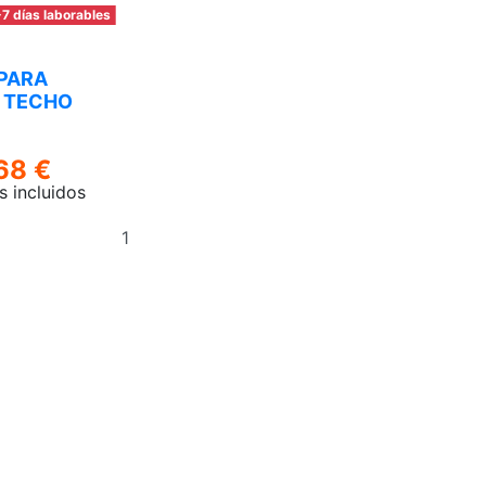
7 días laborables
PARA
E TECHO
68 €
s incluidos
Añadir
al
carrito