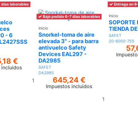
 días laborables
Entrega en 6-
Inicio
Bajo pedido 6-7 días laborables
uelco
SOPORTE 
ices
TIENDA D
Inicio
Snorkel-toma de aire
0 - 6
SAFET
elevada 3" - para barra
BL2427SSS
20-6000-755
57,
antivuelco Safety
Devices EAL297 -
Impuesto
,18 €
DA2985
incluidos
SAFET
DA2985
Añadir
645,24 €
al
Impuestos incluidos
carrito
Añadir
al
carrito