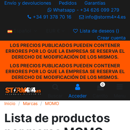
Envío y devoluciones
Pedidos
Garantías
Whatsapp - +34 626 099 279
+34 91 378 70 16
info@storm4x4.es
Español
EUR €
Lista de deseos (
)
Crear cuenta
LOS PRECIOS PUBLICADOS PUEDEN CONTENER
ERRORES POR LO QUE LA EMPRESA SE RESERVA EL
DERECHO DE MODIFICACIÓN DE LOS MISMOS.
LOS PRECIOS PUBLICADOS PUEDEN CONTENER
ERRORES POR LO QUE LA EMPRESA SE RESERVA EL
DERECHO DE MODIFICACIÓN DE LOS MISMOS.
0
Buscar
Acceder
Carrito
Menu
Inicio
Marcas
MOMO
Lista de productos