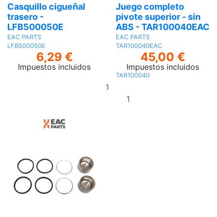
Casquillo cigueñal
Juego completo
trasero -
pivote superior - sin
LFB500050E
ABS - TAR100040EAC
EAC PARTS
EAC PARTS
LFB500050E
TAR100040EAC
6,29 €
45,00 €
Impuestos incluidos
Impuestos incluidos
TAR100040
Añadir
al
Añadir al
carrito
carrito