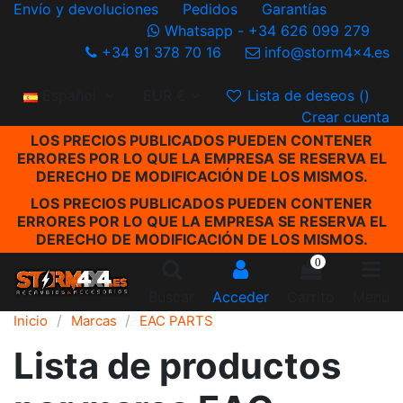
Envío y devoluciones
Pedidos
Garantías
Whatsapp - +34 626 099 279
+34 91 378 70 16
info@storm4x4.es
Español
EUR €
Lista de deseos (
)
Crear cuenta
LOS PRECIOS PUBLICADOS PUEDEN CONTENER
ERRORES POR LO QUE LA EMPRESA SE RESERVA EL
DERECHO DE MODIFICACIÓN DE LOS MISMOS.
LOS PRECIOS PUBLICADOS PUEDEN CONTENER
ERRORES POR LO QUE LA EMPRESA SE RESERVA EL
DERECHO DE MODIFICACIÓN DE LOS MISMOS.
0
Buscar
Acceder
Carrito
Menu
Inicio
Marcas
EAC PARTS
Lista de productos