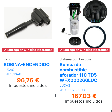
Entrega en 6-7 días laborables
Entrega en 6-7 días laborables
Inicio
Sistema combustible
BOBINA-ENCENDIDO
Bomba de
combustible -
LUCAS
aforador 110 TD5 -
LNE1510AB-L
96,76 €
WFX000260LUC
Impuestos incluidos
LUCAS
WFX000260LUC
Añadir
167,03 €
al
Impuestos incluidos
carrito