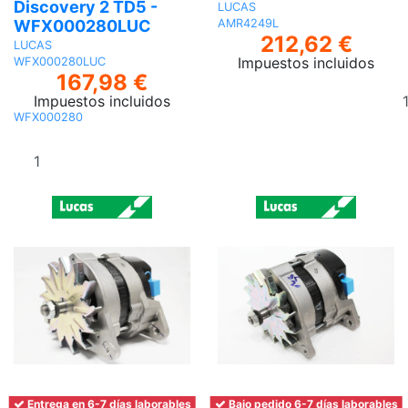
Discovery 2 TD5 -
LUCAS
WFX000280LUC
AMR4249L
212,62 €
LUCAS
Impuestos incluidos
WFX000280LUC
167,98 €
Impuestos incluidos
WFX000280
Añadir al
carrito
Entrega en 6-7 días laborables
Bajo pedido 6-7 días laborables