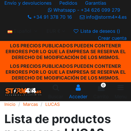
Envío y devoluciones
Pedidos
Garantías
Whatsapp - +34 626 099 279
+34 91 378 70 16
info@storm4x4.es
Español
EUR €
Lista de deseos (
)
Crear cuenta
LOS PRECIOS PUBLICADOS PUEDEN CONTENER
ERRORES POR LO QUE LA EMPRESA SE RESERVA EL
DERECHO DE MODIFICACIÓN DE LOS MISMOS.
LOS PRECIOS PUBLICADOS PUEDEN CONTENER
ERRORES POR LO QUE LA EMPRESA SE RESERVA EL
DERECHO DE MODIFICACIÓN DE LOS MISMOS.
0
Buscar
Acceder
Carrito
Menu
Inicio
Marcas
LUCAS
Lista de productos