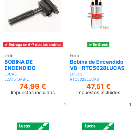
Entrega en 6-7 días laborables
En Stock
Inicio
Inicio
BOBINA DE
Bobina de Encendido
ENCENDIDO
V8 - RTC5628LUCAS
LUCAS
LUCAS
LCA1510AB-L
RTC5628LUCAS
74,99 €
47,51 €
Impuestos incluidos
Impuestos incluidos
Añadir
al
carrito