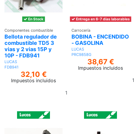
En Stock
Entrega en 6-7 días laborables
Componentes combustible
Carrocería
Bellota regulador de
BOBINA - ENCENDIDO
combustible TD5 3
- GASOLINA
vias y 2 vias 15P y
LUCAS
10P - FDB941
PRC9858G
38,67 €
LUCAS
Impuestos incluidos
FDB941
32,10 €
Impuestos incluidos
Añadir
al
carrito