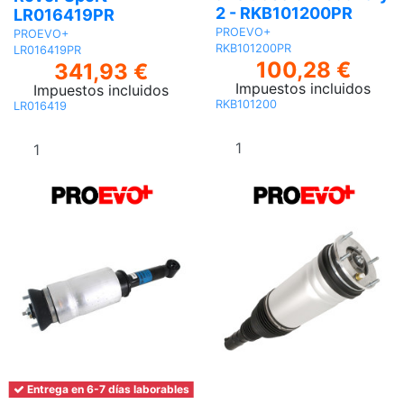
2 - RKB101200PR
LR016419PR
PROEVO+
PROEVO+
RKB101200PR
LR016419PR
100,28 €
341,93 €
Impuestos incluidos
Impuestos incluidos
RKB101200
LR016419
Añadir al
Añadir al
carrito
carrito
Entrega en 6-7 días laborables