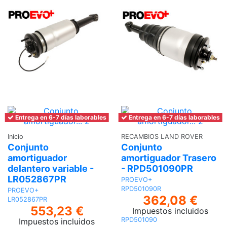
Entrega en 6-7 días laborables
Entrega en 6-7 días laborables
Inicio
RECAMBIOS LAND ROVER
Conjunto
Conjunto
amortiguador
amortiguador Trasero
delantero variable -
- RPD501090PR
LR052867PR
PROEVO+
RPD501090R
PROEVO+
362,08 €
LR052867PR
553,23 €
Impuestos incluidos
RPD501090
Impuestos incluidos