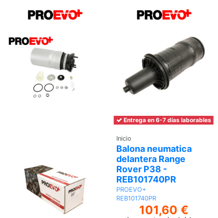
Entrega en 6-7 días laborables
Inicio
Balona neumatica
delantera Range
Rover P38 -
REB101740PR
PROEVO+
REB101740PR
101,60 €