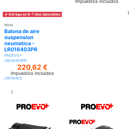
Impuestos incluidos
Entrega en 6-7 días laborables
Inicio
Balona de aire
suspension
neumatica -
LR016403PR
PROEVO+
LR016403PR
220,62 €
Impuestos incluidos
LR016403
Añadir al
carrito