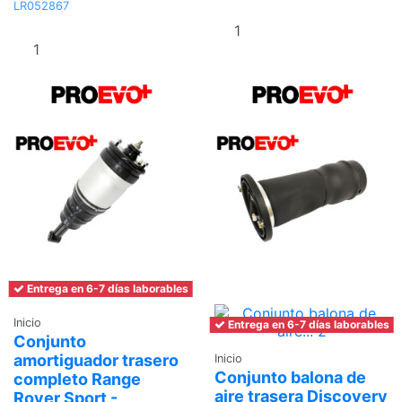
LR052867
Añadir al
Añadir al
carrito
carrito
Entrega en 6-7 días laborables
Inicio
Entrega en 6-7 días laborables
Conjunto
amortiguador trasero
Inicio
Conjunto balona de
completo Range
aire trasera Discovery
Rover Sport -