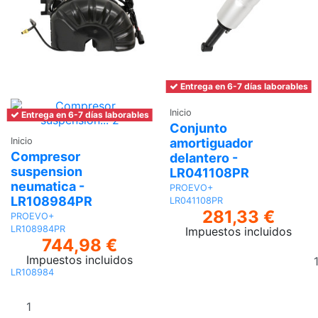
Entrega en 6-7 días laborables
Inicio
Entrega en 6-7 días laborables
Conjunto
amortiguador
Inicio
Compresor
delantero -
suspension
LR041108PR
neumatica -
PROEVO+
LR108984PR
LR041108PR
281,33 €
PROEVO+
LR108984PR
Impuestos incluidos
744,98 €
Impuestos incluidos
LR108984
Añadir al
carrito