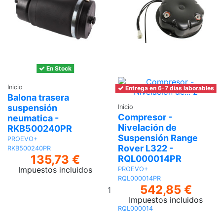
En Stock
Inicio
Entrega en 6-7 días laborables
Balona trasera
suspensión
Inicio
Compresor -
neumatica -
Nivelación de
RKB500240PR
Suspensión Range
PROEVO+
Rover L322 -
RKB500240PR
135,73 €
RQL000014PR
Impuestos incluidos
PROEVO+
RQL000014PR
Añadir
542,85 €
al
Impuestos incluidos
carrito
RQL000014