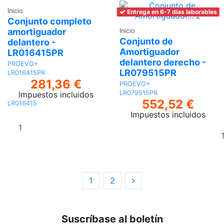
Inicio
Entrega en 6-7 días laborables
Conjunto completo
amortiguador
Inicio
Conjunto de
delantero -
Amortiguador
LR016415PR
delantero derecho -
PROEVO+
LR079515PR
LR016415PR
281,36 €
PROEVO+
LR079515PR
Impuestos incluidos
552,52 €
LR016415
Impuestos incluidos
Añadir al
carrito
1
2
Suscríbase al boletín