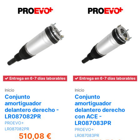
Entrega en 6-7 días laborables
Entrega en 6-7 días laborables
Inicio
Inicio
Conjunto
Conjunto
amortiguador
amortiguador
delantero derecho -
delantero derecho
LR087082PR
con ACE -
LR087083PR
PROEVO+
LR087082PR
PROEVO+
510,08 €
LR087083PR