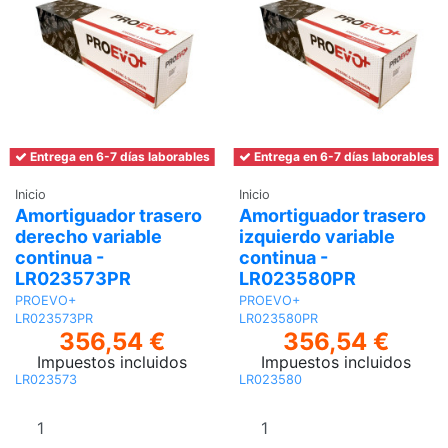
Entrega en 6-7 días laborables
Entrega en 6-7 días laborables
Inicio
Inicio
Amortiguador trasero
Amortiguador trasero
derecho variable
izquierdo variable
continua -
continua -
LR023573PR
LR023580PR
PROEVO+
PROEVO+
LR023573PR
LR023580PR
356,54 €
356,54 €
Impuestos incluidos
Impuestos incluidos
LR023573
LR023580
Añadir al
Añadir al
carrito
carrito