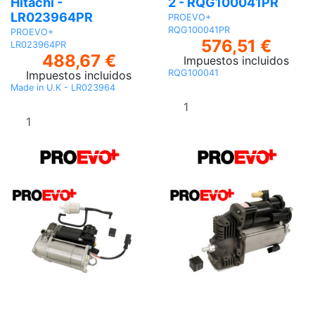
Hitachi -
2 - RQG100041PR
LR023964PR
PROEVO+
RQG100041PR
PROEVO+
576,51 €
LR023964PR
488,67 €
Impuestos incluidos
RQG100041
Impuestos incluidos
Made in U.K - LR023964
Añadir al
Añadir al
carrito
carrito