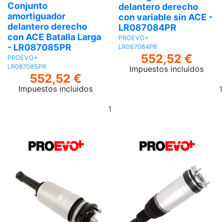
Conjunto
delantero derecho
amortiguador
con variable sin ACE -
delantero derecho
LR087084PR
con ACE Batalla Larga
PROEVO+
- LR087085PR
LR087084PR
552,52 €
PROEVO+
LR087085PR
Impuestos incluidos
552,52 €
Impuestos incluidos
Añadir
al
carrito