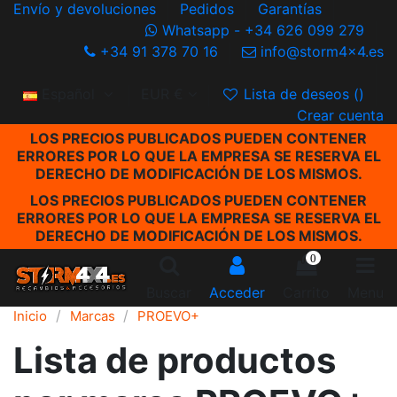
Envío y devoluciones
Pedidos
Garantías
Whatsapp - +34 626 099 279
+34 91 378 70 16
info@storm4x4.es
Español
EUR €
Lista de deseos (
)
Crear cuenta
LOS PRECIOS PUBLICADOS PUEDEN CONTENER
ERRORES POR LO QUE LA EMPRESA SE RESERVA EL
DERECHO DE MODIFICACIÓN DE LOS MISMOS.
LOS PRECIOS PUBLICADOS PUEDEN CONTENER
ERRORES POR LO QUE LA EMPRESA SE RESERVA EL
DERECHO DE MODIFICACIÓN DE LOS MISMOS.
0
Buscar
Acceder
Carrito
Menu
Inicio
Marcas
PROEVO+
Lista de productos