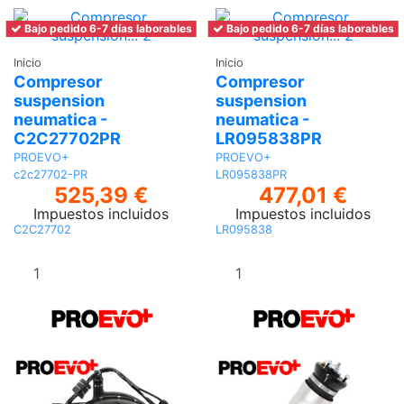
Bajo pedido 6-7 días laborables
Bajo pedido 6-7 días laborables
Inicio
Inicio
Compresor
Compresor
suspension
suspension
neumatica -
neumatica -
C2C27702PR
LR095838PR
PROEVO+
PROEVO+
c2c27702-PR
LR095838PR
525,39 €
477,01 €
Impuestos incluidos
Impuestos incluidos
C2C27702
LR095838
Añadir al
Añadir al
carrito
carrito