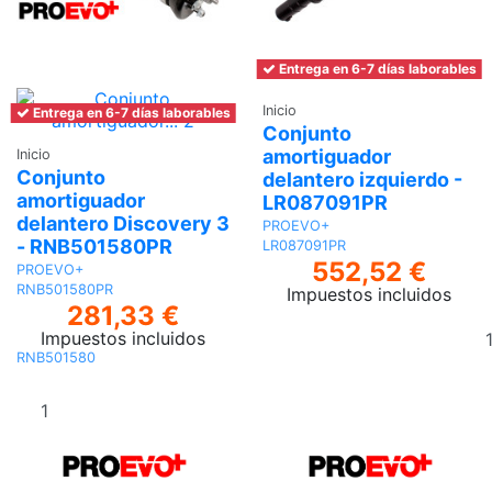
Entrega en 6-7 días laborables
Inicio
Entrega en 6-7 días laborables
Conjunto
amortiguador
Inicio
Conjunto
delantero izquierdo -
amortiguador
LR087091PR
delantero Discovery 3
PROEVO+
- RNB501580PR
LR087091PR
552,52 €
PROEVO+
RNB501580PR
Impuestos incluidos
281,33 €
Impuestos incluidos
RNB501580
Añadir al
carrito