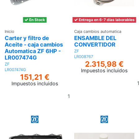
En Stock
Entrega en 6-7 días laborables
Inicio
Caja cambios automatica
Carter y filtro de
ENSAMBLE DEL
Aceite - caja cambios
CONVERTIDOR
Automatica ZF 6HP -
ZF
LR007474G
LR008767
2.315,98 €
ZF
Impuestos incluidos
LR007474G
151,21 €
Impuestos incluidos
Añadir
al
carrito