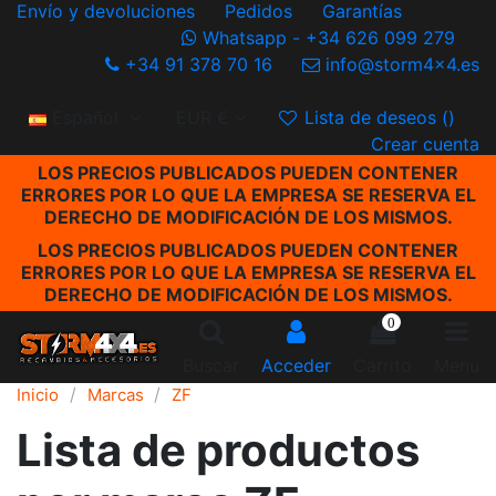
Envío y devoluciones
Pedidos
Garantías
Whatsapp - +34 626 099 279
+34 91 378 70 16
info@storm4x4.es
Español
EUR €
Lista de deseos (
)
Crear cuenta
LOS PRECIOS PUBLICADOS PUEDEN CONTENER
ERRORES POR LO QUE LA EMPRESA SE RESERVA EL
DERECHO DE MODIFICACIÓN DE LOS MISMOS.
LOS PRECIOS PUBLICADOS PUEDEN CONTENER
ERRORES POR LO QUE LA EMPRESA SE RESERVA EL
DERECHO DE MODIFICACIÓN DE LOS MISMOS.
0
Buscar
Acceder
Carrito
Menu
Inicio
Marcas
ZF
Lista de productos