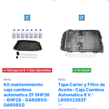
al
carrito
Entrega en 6-7 días laborables
En Stock
Inicio
Inicio
Kit mantenimiento
Tapa Carter y Filtro de
caja cambios
Aceite- Caja Cambios
automatica ZF 6HP26
Automatica 8 V -
- 6HP28 - GA6085G-
LR065238ZF
DA6085G
ZF