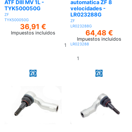
ATF DIII MV 1L -
automatica ZF 8
TYK500050G
velocidades -
LR023288G
ZF
TYK500050G
ZF
36,91 €
LR023288G
64,48 €
Impuestos incluidos
Impuestos incluidos
Añadir
LR023288
al
Añadir al
carrito
carrito