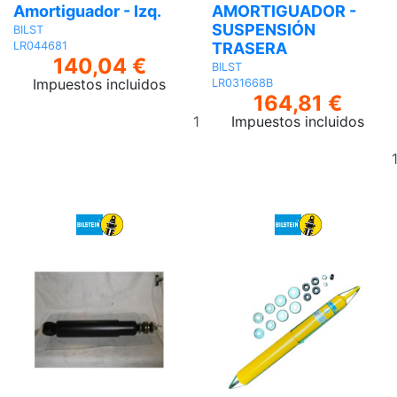
Amortiguador - Izq.
AMORTIGUADOR -
SUSPENSIÓN
BILST
TRASERA
LR044681
140,04 €
BILST
Impuestos incluidos
LR031668B
164,81 €
Añadir
Impuestos incluidos
al
carrito