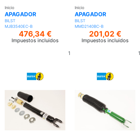
Inicio
Inicio
APAGADOR
APAGADOR
BILST
BILST
MJB3540EC-B
MMD2140BC-B
476,34 €
201,02 €
Impuestos incluidos
Impuestos incluidos
Añadir
al
carrito