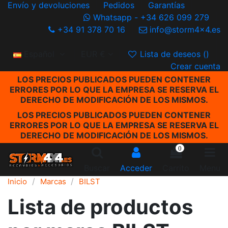
Envío y devoluciones
Pedidos
Garantías
Whatsapp - +34 626 099 279
+34 91 378 70 16
info@storm4x4.es
Español
EUR €
Lista de deseos (
)
Crear cuenta
LOS PRECIOS PUBLICADOS PUEDEN CONTENER
ERRORES POR LO QUE LA EMPRESA SE RESERVA EL
DERECHO DE MODIFICACIÓN DE LOS MISMOS.
LOS PRECIOS PUBLICADOS PUEDEN CONTENER
ERRORES POR LO QUE LA EMPRESA SE RESERVA EL
DERECHO DE MODIFICACIÓN DE LOS MISMOS.
0
Buscar
Acceder
Carrito
Menu
Inicio
Marcas
BILST
Lista de productos