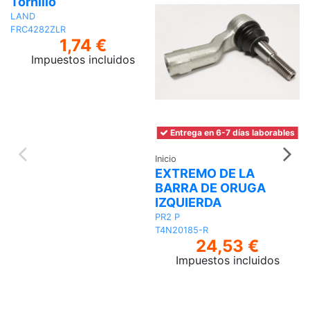
Tornillo
LAND
FRC4282ZLR
1,74 €
Impuestos incluidos
Añadir
al
carrito
Entrega en 6-7 días laborables
Inicio
Ca
EXTREMO DE LA
A
BARRA DE ORUGA
G
IZQUIERDA
T
GI
PR2 P
T4N20185-R
24,53 €
Impuestos incluidos