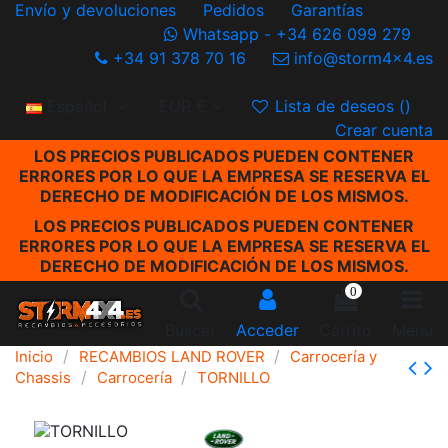
Envío y devoluciones
Pedidos
Garantías
Whatsapp - +34 626 099 279
+34 91 378 70 16
info@storm4x4.es
Español
EUR €
Lista de deseos (
)
Crear cuenta
LOS PRECIOS PUBLICADOS PUEDEN CONTENER
ERRORES POR LO QUE LA EMPRESA SE RESERVA EL
DERECHO DE MODIFICACIÓN DE LOS MISMOS.
LOS PRECIOS PUBLICADOS PUEDEN CONTENER
ERRORES POR LO QUE LA EMPRESA SE RESERVA EL
DERECHO DE MODIFICACIÓN DE LOS MISMOS.
0
Buscar
Acceder
Carrito
Menu
Inicio
RECAMBIOS LAND ROVER
Carrocería y
Chassis
Carrocería
TORNILLO