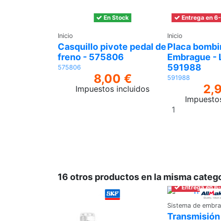
En Stock
Entrega en 6-
Inicio
Inicio
Casquillo pivote pedal de
Placa bombi
freno - 575806
Embrague - 
591988
575806
8,00 €
591988
2,
Impuestos incluidos
Impuestos
Añadir
al
carrito
16 otros productos en la misma catego
Entrega en 6-
Sistema de embr
Transmisión