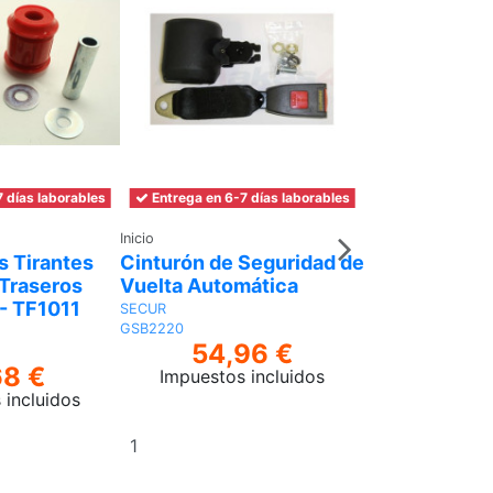
 días laborables
Entrega en 6-7 días laborables
Entrega en 6-7 
Inicio
Inicio
s Tirantes
Cinturón de Seguridad de
Disco de Fre
 Traseros
Vuelta Automática
Ranurado y 
- TF1011
Hoyuelos
SECUR
GSB2220
ALLMA
54,96 €
GA4486
68 €
122,
Impuestos incluidos
 incluidos
Impuestos 
Añadir
Añadir
al
al
carrito
carrito