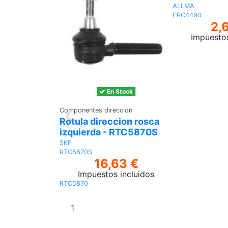
ALLMA
FRC4490
2,
Impuestos
En Stock
Componentes dirección
Rotula direccion rosca
izquierda - RTC5870S
SKF
RTC5870S
16,63 €
Impuestos incluidos
RTC5870
Añadir al
carrito