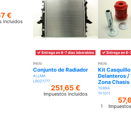
67 €
 incluidos
Añadir
al
carrito
Entrega en 6-7 días laborables
Entrega en 6-7
Inicio
Inicio
Conjunto de Radiador
Kit Casquillo
Delanteros /
ALLMA
Zona Chasis 
LR021777
251,65 €
TERRA
Impuestos incluidos
TF1011
57,
Añadir
Impuestos
al
carrito