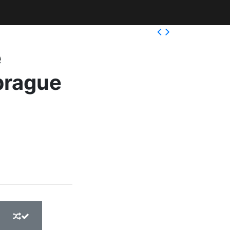
e
brague