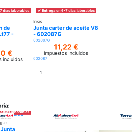
7 días laborables
Entrega en 6-7 días laborables
Inicio
n de
Junta carter de aceite V8
Lt77 -
- 602087G
602087G
11,22 €
90 €
Impuestos incluidos
602087
 incluidos
Añadir
Añadir al
al
carrito
carrito
ría:
7 días laborables
ague
 Junta