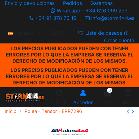
Envío y devoluciones
Pedidos
Garantías
Whatsapp - +34 626 099 279
+34 91 378 70 16
info@storm4x4.es
Español
EUR €
Lista de deseos (
)
Crear cuenta
LOS PRECIOS PUBLICADOS PUEDEN CONTENER
ERRORES POR LO QUE LA EMPRESA SE RESERVA EL
DERECHO DE MODIFICACIÓN DE LOS MISMOS.
LOS PRECIOS PUBLICADOS PUEDEN CONTENER
ERRORES POR LO QUE LA EMPRESA SE RESERVA EL
DERECHO DE MODIFICACIÓN DE LOS MISMOS.
0
Buscar
Acceder
Carrito
Menu
Inicio
Polea - Tensor - ERR7296