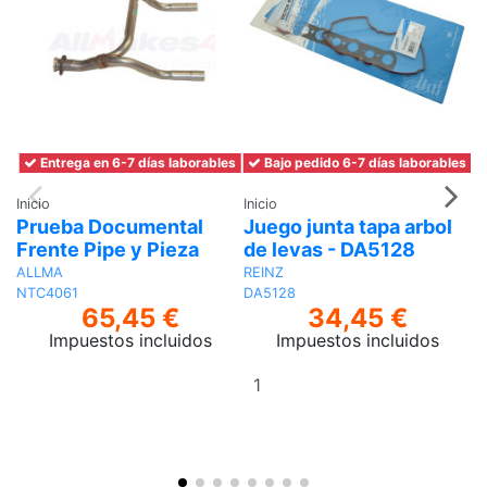
Entrega en 6-7 días laborables
Bajo pedido 6-7 días laborables
Inicio
Inicio
In
Prueba Documental
Juego junta tapa arbol
A
Frente Pipe y Pieza
de levas - DA5128
2
ALLMA
REINZ
R
NTC4061
DA5128
R
65,45 €
34,45 €
Impuestos incluidos
Impuestos incluidos
Añadir
al
carrito