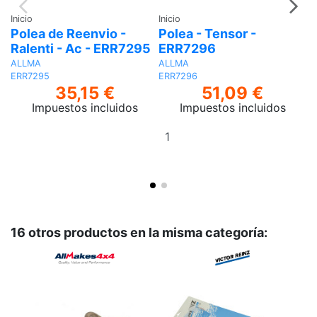
Inicio
Inicio
In
Polea de Reenvio -
Polea - Tensor -
C
Ralenti - Ac - ERR7295
ERR7296
C
ALLMA
ALLMA
A
ERR7295
ERR7296
E
35,15 €
51,09 €
Impuestos incluidos
Impuestos incluidos
Añadir
al
carrito
16 otros productos en la misma categoría: