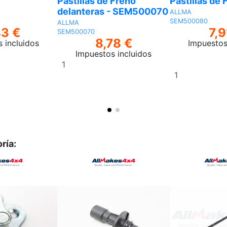
Pastillas de Freno
Pastillas de 
delanteras - SEM500070
ALLMA
SEM500080
ALLMA
83 €
7,9
SEM500070
8,78 €
 incluidos
Impuestos
Impuestos incluidos
Añadir
Añadir
al
al
carrito
carrito
ría: