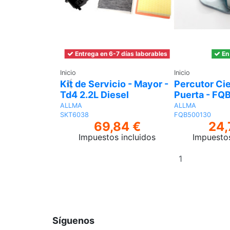
Entrega en 6-7 días laborables
En
Inicio
Inicio
Kit de Servicio - Mayor -
Percutor Cie
Td4 2.2L Diesel
Puerta - F
ALLMA
ALLMA
SKT6038
FQB500130
69,84 €
24,
Impuestos incluidos
Impuestos
Añadir
al
carrito
Síguenos