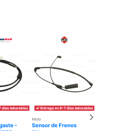
 días laborables
Entrega en 6-7 días laborables
Entrega en 6-7 
Inicio
Inicio
gaste -
Sensor de Frenos
Sensor - desg