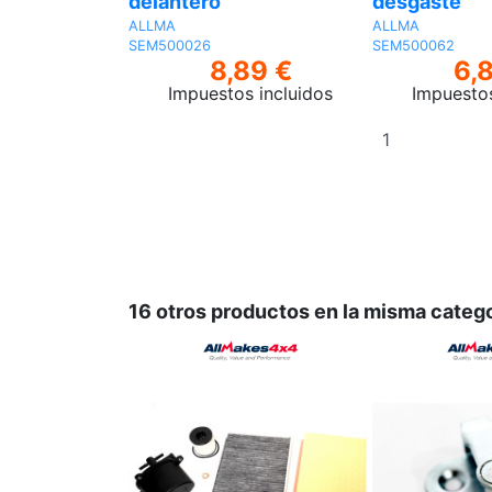
delantero
desgaste
ALLMA
ALLMA
SEM500026
SEM500062
8,89 €
6,
Impuestos incluidos
Impuestos
Añadir
al
carrito
16 otros productos en la misma catego