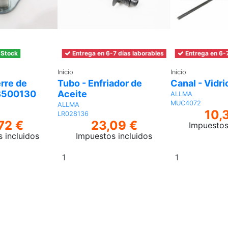
 Stock
Entrega en 6-7 días laborables
Entrega en 6-7
Inicio
Inicio
rre de
Tubo - Enfriador de
Canal - Vidri
QB500130
Aceite
ALLMA
MUC4072
ALLMA
10,
LR028136
72 €
23,09 €
Impuestos
 incluidos
Impuestos incluidos
Añadir
Añadir
al
al
carrito
carrito