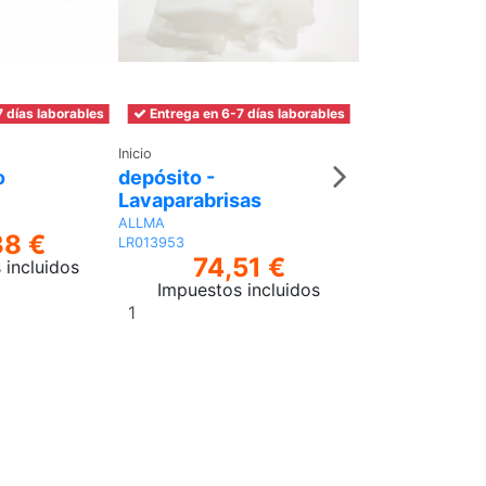
 días laborables
Entrega en 6-7 días laborables
Entrega en 6-7 
Inicio
Culata y componen
o
depósito -
MONTAJE-
Lavaparabrisas
AMORTIGUA
ALLMA
RNX100101G
38 €
50,
LR013953
74,51 €
 incluidos
Impuestos 
Impuestos incluidos
Añadir
Añadir
al
al
carrito
carrito