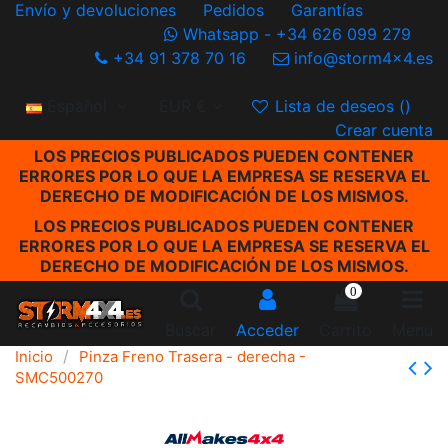
Envío y devoluciones
Pedidos
Garantías
Whatsapp - +34 626 099 279
+34 91 378 70 16
info@storm4x4.es
Español
EUR €
Lista de deseos (
)
Crear cuenta
LOS PRECIOS PUBLICADOS PUEDEN CONTENER
ERRORES POR LO QUE LA EMPRESA SE RESERVA EL
DERECHO DE MODIFICACIÓN DE LOS MISMOS.
LOS PRECIOS PUBLICADOS PUEDEN CONTENER
ERRORES POR LO QUE LA EMPRESA SE RESERVA EL
DERECHO DE MODIFICACIÓN DE LOS MISMOS.
0
Buscar
Acceder
Carrito
Menu
Inicio
Pinza Freno Trasera - derecha -
SMC500270