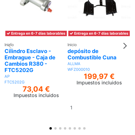
Entrega en 6-7 días laborables
Entrega en 6-7 días laborables
Inicio
Inicio
In
Cilindro Esclavo -
depósito de
S
Embrague - Caja de
Combustible Cuna
I
Cambios R380 -
ALLMA
C
FTC5202G
WFZ000010
R
199,97 €
AP
Impuestos incluidos
FTC5202G
73,04 €
Impuestos incluidos
Añadir
al
carrito