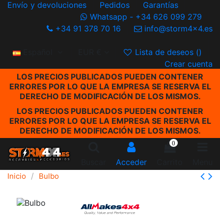
Envío y devoluciones
Pedidos
Garantías
Whatsapp - +34 626 099 279
+34 91 378 70 16
info@storm4x4.es
Español
EUR €
Lista de deseos (
)
Crear cuenta
LOS PRECIOS PUBLICADOS PUEDEN CONTENER
ERRORES POR LO QUE LA EMPRESA SE RESERVA EL
DERECHO DE MODIFICACIÓN DE LOS MISMOS.
LOS PRECIOS PUBLICADOS PUEDEN CONTENER
ERRORES POR LO QUE LA EMPRESA SE RESERVA EL
DERECHO DE MODIFICACIÓN DE LOS MISMOS.
0
Buscar
Acceder
Carrito
Menu
Inicio
Bulbo