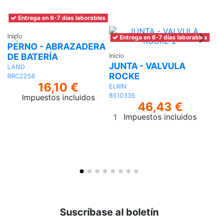
Entrega en 6-7 días laborables
Inicio
In
Entrega en 6-7 días laborables
PERNO - ABRAZADERA
J
DE BATERÍA
D
Inicio
JUNTA - VALVULA
LAND
K
ROCKE
RRC2258
LR
16,10 €
ELRIN
8510335
Impuestos incluidos
46,43 €
Añadir
Impuestos incluidos
al
carrito
Suscríbase al boletín