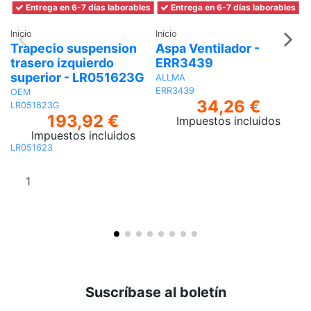
Entrega en 6-7 días laborables
Entrega en 6-7 días laborables
Inicio
Inicio
In
Trapecio suspension
Aspa Ventilador -
N
trasero izquierdo
ERR3439
V
superior - LR051623G
ALLMA
R
ERR3439
OEM
34,26 €
LR051623G
193,92 €
Impuestos incluidos
Impuestos incluidos
LR051623
Añadir al
carrito
Suscríbase al boletín