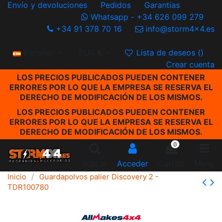
Envío y devoluciones
Pedidos
Garantías
Whatsapp - +34 626 099 279
+34 91 378 70 16
info@storm4x4.es
Español
EUR €
Lista de deseos (
)
Crear cuenta
LOS PRECIOS PUBLICADOS PUEDEN CONTENER
ERRORES POR LO QUE LA EMPRESA SE RESERVA EL
DERECHO DE MODIFICACIÓN DE LOS MISMOS.
LOS PRECIOS PUBLICADOS PUEDEN CONTENER
ERRORES POR LO QUE LA EMPRESA SE RESERVA EL
DERECHO DE MODIFICACIÓN DE LOS MISMOS.
0
Buscar
Acceder
Carrito
Menu
Inicio
Guardapolvos palier Discovery 2 -
TDR100780