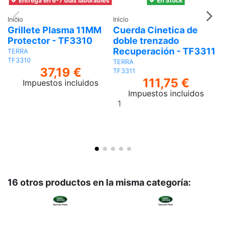
Entrega en 6-7 días laborables
En Stock
Inicio
Inicio
In
Grillete Plasma 11MM
Cuerda Cinetica de
G
Protector - TF3310
doble trenzado
T
Recuperación - TF3311
TERRA
T
TF3310
T
TERRA
37,19 €
TF3311
111,75 €
Impuestos incluidos
Impuestos incluidos
Añadir
al
carrito
16 otros productos en la misma categoría: