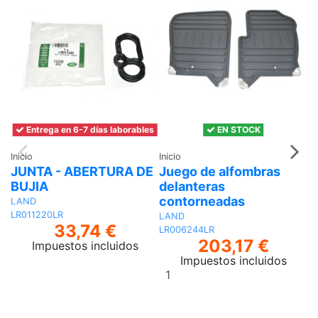
Entrega en 6-7 días laborables
EN STOCK
Inicio
Inicio
In
JUNTA - ABERTURA DE
Juego de alfombras
M
BUJIA
delanteras
A
contorneadas
R
LAND
LR011220LR
LAND
33,74 €
LR006244LR
203,17 €
Impuestos incluidos
Impuestos incluidos
Añadir
al
carrito