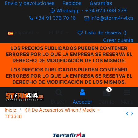
Envío y devoluciones
Pedidos
Garantías
Whatsapp - +34 626 099 279
+34 91 378 70 16
info@storm4x4.es
Español
EUR €
Lista de deseos (
)
Crear cuenta
LOS PRECIOS PUBLICADOS PUEDEN CONTENER
ERRORES POR LO QUE LA EMPRESA SE RESERVA EL
DERECHO DE MODIFICACIÓN DE LOS MISMOS.
LOS PRECIOS PUBLICADOS PUEDEN CONTENER
ERRORES POR LO QUE LA EMPRESA SE RESERVA EL
DERECHO DE MODIFICACIÓN DE LOS MISMOS.
0
Buscar
Acceder
Carrito
Menu
Inicio
Kit De Accesorios Winch / Medio -
TF3318