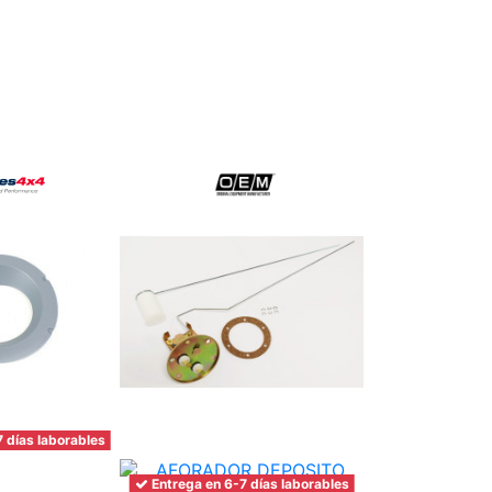
 días laborables
Entrega en 6-7 
Inicio
Entrega en 6-7 días laborables