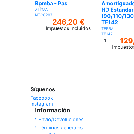
Bomba - Pas
Amortiguado
HD Estandar
ALLMA
(90/110/130
NTC8287
246,20 €
TF142
Impuestos incluidos
TERRA
TF142
Añadir
129
al
Impuestos
carrito
Síguenos
Facebook
Instagram
Información
Envío/Devoluciones
Términos generales