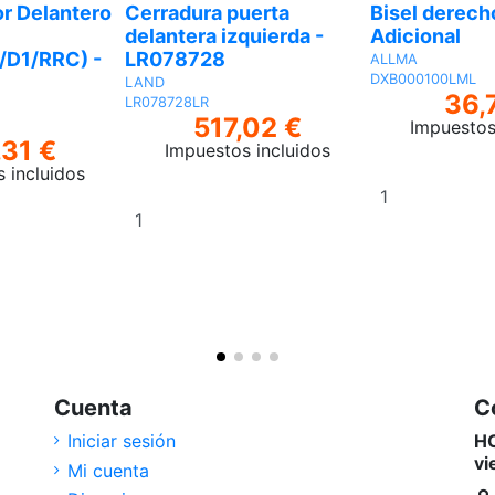
r Delantero
Cerradura puerta
Bisel derech
delantera izquierda -
Adicional
/D1/RRC) -
LR078728
ALLMA
DXB000100LML
LAND
36,
LR078728LR
517,02 €
Impuestos
,31 €
Impuestos incluidos
 incluidos
Añadir
Añadir
al
al
carrito
carrito
Cuenta
C
Iniciar sesión
HO
vi
Mi cuenta