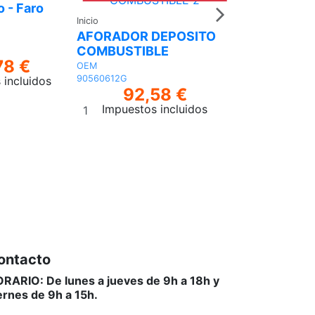
o - Faro
TENSOR - C
TRANSMISIÓ
Inicio
AFORADOR DEPOSITO
LAND
COMBUSTIBLE
LR087162LR
78 €
69,
OEM
90560612G
 incluidos
Impuestos 
92,58 €
Añadir
Impuestos incluidos
al
Añadir
carrito
al
carrito
ontacto
RARIO: De lunes a jueves de 9h a 18h y
ernes de 9h a 15h.