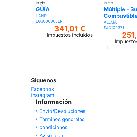
Inicio
Inicio
GUÍA
Múltiple - S
Combustibl
LAND
LGJ000060LR
ALLMA
341,01 €
SJC100371
251
Impuestos incluidos
Impuestos
Añadir
al
carrito
Síguenos
Facebook
Instagram
Información
Envío/Devoluciones
Términos generales
condiciones
Aviso legal