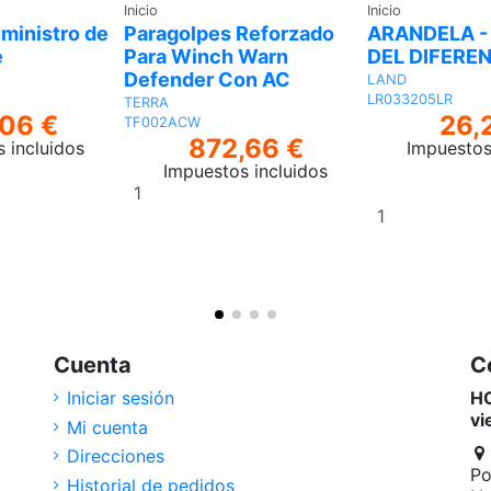
Inicio
Inicio
uministro de
Paragolpes Reforzado
ARANDELA -
e
Para Winch Warn
DEL DIFERE
Defender Con AC
LAND
LR033205LR
TERRA
,06 €
26,
TF002ACW
872,66 €
 incluidos
Impuestos
Impuestos incluidos
Añadir
Añadir
al
al
carrito
carrito
Cuenta
C
Iniciar sesión
HO
vi
Mi cuenta
Direcciones
Po
Historial de pedidos