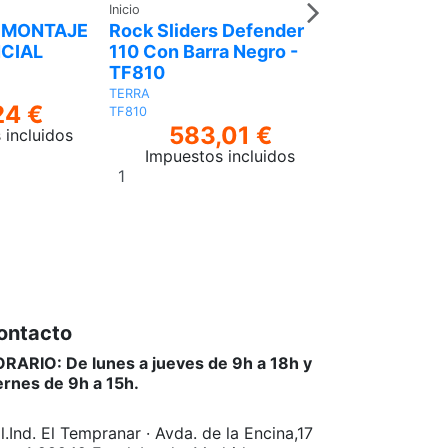
Inicio
Inicio
 MONTAJE
Rock Sliders Defender
Piloto Interm
NCIAL
110 Con Barra Negro -
Delantero L
TF810
Defender - 
TERRA
WIPAC
24 €
TF810
LR048188SM
583,01 €
31,
 incluidos
Impuestos incluidos
Impuestos 
Añadir
Añadir
al
al
carrito
carrito
ontacto
RARIO: De lunes a jueves de 9h a 18h y
ernes de 9h a 15h.
l.Ind. El Tempranar · Avda. de la Encina,17