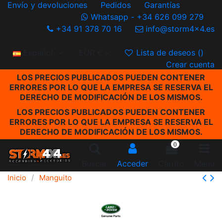
Envío y devoluciones
Pedidos
Garantías
Whatsapp - +34 626 099 279
+34 91 378 70 16
info@storm4x4.es
Español
EUR €
Lista de deseos (
)
Crear cuenta
LOS PRECIOS PUBLICADOS PUEDEN CONTENER
ERRORES POR LO QUE LA EMPRESA SE RESERVA EL
DERECHO DE MODIFICACIÓN DE LOS MISMOS.
LOS PRECIOS PUBLICADOS PUEDEN CONTENER
ERRORES POR LO QUE LA EMPRESA SE RESERVA EL
DERECHO DE MODIFICACIÓN DE LOS MISMOS.
0
Buscar
Acceder
Carrito
Menu
Inicio
Manguito