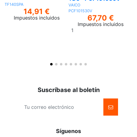
TF140SPA
VAICO
A
14,91 €
PCF101530V
LV
67,70 €
Impuestos incluidos
Impuestos incluidos
Añadir
al
carrito
Suscríbase al boletín
Síguenos