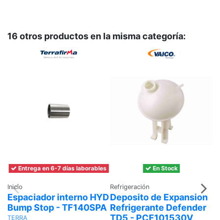
16 otros productos en la misma categoría:
Entrega en 6-7 días laborables
En Stock
Inicio
Refrigeración
In
Espaciador interno HYD
Deposito de Expansion
J
Bump Stop - TF140SPA
Refrigerante Defender
T
TD5 - PCF101530V
-
TERRA