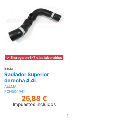
Entrega en 6-7 días laborables
Inicio
Radiador Superior
derecha 4.4L
ALLMA
PCH500941
25,88 €
Impuestos incluidos
Añadir
al
carrito