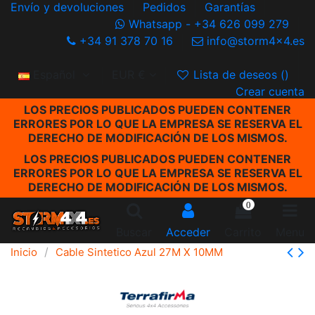
Envío y devoluciones
Pedidos
Garantías
Whatsapp - +34 626 099 279
+34 91 378 70 16
info@storm4x4.es
Español
EUR €
Lista de deseos (
)
Crear cuenta
LOS PRECIOS PUBLICADOS PUEDEN CONTENER
ERRORES POR LO QUE LA EMPRESA SE RESERVA EL
DERECHO DE MODIFICACIÓN DE LOS MISMOS.
LOS PRECIOS PUBLICADOS PUEDEN CONTENER
ERRORES POR LO QUE LA EMPRESA SE RESERVA EL
DERECHO DE MODIFICACIÓN DE LOS MISMOS.
0
Buscar
Acceder
Carrito
Menu
Inicio
Cable Sintetico Azul 27M X 10MM