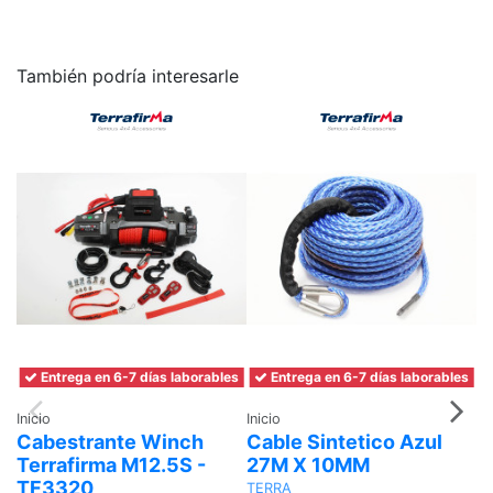
También podría interesarle
Entrega en 6-7 días laborables
Entrega en 6-7 días laborables
Inicio
Inicio
In
Cabestrante Winch
Cable Sintetico Azul
C
Terrafirma M12.5S -
27M X 10MM
S
TF3320
1
TERRA