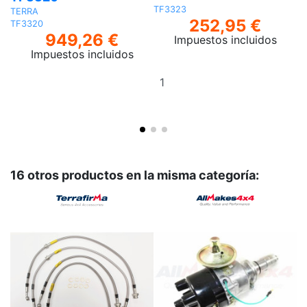
TF3323
TERRA
T
252,95 €
TF3320
T
949,26 €
Impuestos incluidos
Impuestos incluidos
Añadir
al
carrito
16 otros productos en la misma categoría: