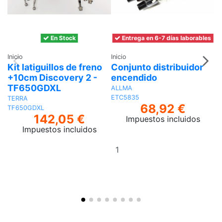
En Stock
Entrega en 6-7 días laborables
Inicio
Inicio
In
Kit latiguillos de freno
Conjunto distribuidor
J
+10cm Discovery 2 -
encendido
A
TF650GDXL
G
ALLMA
ETC5835
TERRA
68,92 €
TF650GDXL
142,05 €
Impuestos incluidos
Impuestos incluidos
Añadir
al
carrito