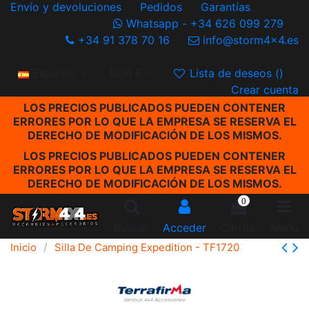
Envío y devoluciones
Pedidos
Garantías
Whatsapp - +34 626 099 279
+34 91 378 70 16
info@storm4x4.es
Español
EUR €
Lista de deseos (
)
Crear cuenta
LOS PRECIOS PUBLICADOS PUEDEN CONTENER
ERRORES POR LO QUE LA EMPRESA SE RESERVA EL
DERECHO DE MODIFICACIÓN DE LOS MISMOS.
LOS PRECIOS PUBLICADOS PUEDEN CONTENER
ERRORES POR LO QUE LA EMPRESA SE RESERVA EL
DERECHO DE MODIFICACIÓN DE LOS MISMOS.
0
Buscar
Acceder
Carrito
Menu
Inicio
Silla De Camping Expedition - TF1720