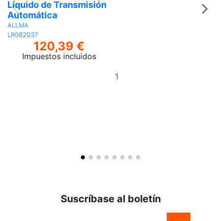
Líquido de Transmisión
In
K
Automática
b
ALLMA
3
LR062037
120,39 €
T
31
Impuestos incluidos
Añadir
al
carrito
Suscríbase al boletín