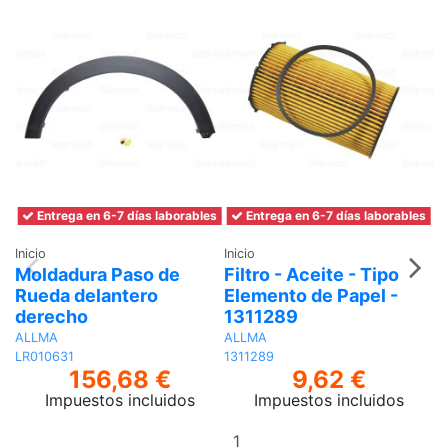
Entrega en 6-7 días laborables
Entrega en 6-7 días laborables
Inicio
Inicio
Moldadura Paso de
Filtro - Aceite - Tipo
Rueda delantero
Elemento de Papel -
In
B
derecho
1311289
d
ALLMA
ALLMA
LR010631
1311289
A
156,68 €
9,62 €
XB
Impuestos incluidos
Impuestos incluidos
Añadir