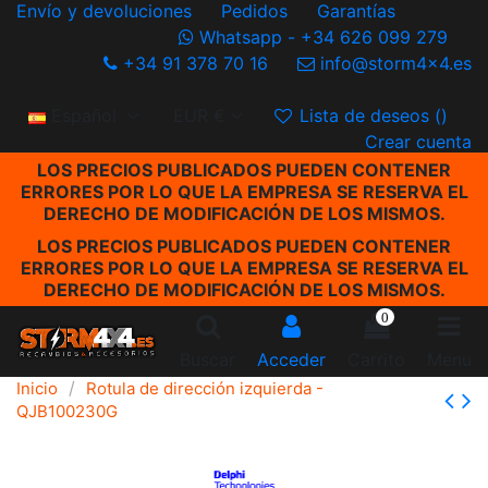
Envío y devoluciones
Pedidos
Garantías
Whatsapp - +34 626 099 279
+34 91 378 70 16
info@storm4x4.es
Español
EUR €
Lista de deseos (
)
Crear cuenta
LOS PRECIOS PUBLICADOS PUEDEN CONTENER
ERRORES POR LO QUE LA EMPRESA SE RESERVA EL
DERECHO DE MODIFICACIÓN DE LOS MISMOS.
LOS PRECIOS PUBLICADOS PUEDEN CONTENER
ERRORES POR LO QUE LA EMPRESA SE RESERVA EL
DERECHO DE MODIFICACIÓN DE LOS MISMOS.
0
Buscar
Acceder
Carrito
Menu
Inicio
Rotula de dirección izquierda -
QJB100230G