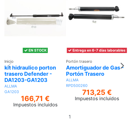
EN STOCK
Entrega en 6-7 días laborables
Inicio
Portón trasero
In
kit hidraulico porton
Amortiguador de Gas -
C
trasero Defender -
Portón Trasero
t
DA1203-GA1203
-
ALLMA
RPD500260
ALLMA
L
713,25 €
GA1203
166,71 €
Impuestos incluidos
Impuestos incluidos
Añadir
al
carrito