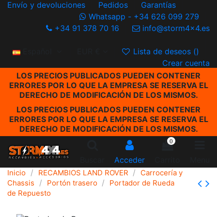
Envío y devoluciones
Pedidos
Garantías
Whatsapp - +34 626 099 279
+34 91 378 70 16
info@storm4x4.es
Español
EUR €
Lista de deseos (
)
Crear cuenta
LOS PRECIOS PUBLICADOS PUEDEN CONTENER
ERRORES POR LO QUE LA EMPRESA SE RESERVA EL
DERECHO DE MODIFICACIÓN DE LOS MISMOS.
LOS PRECIOS PUBLICADOS PUEDEN CONTENER
ERRORES POR LO QUE LA EMPRESA SE RESERVA EL
DERECHO DE MODIFICACIÓN DE LOS MISMOS.
0
Buscar
Acceder
Carrito
Menu
Inicio
RECAMBIOS LAND ROVER
Carrocería y
Chassis
Portón trasero
Portador de Rueda
de Repuesto