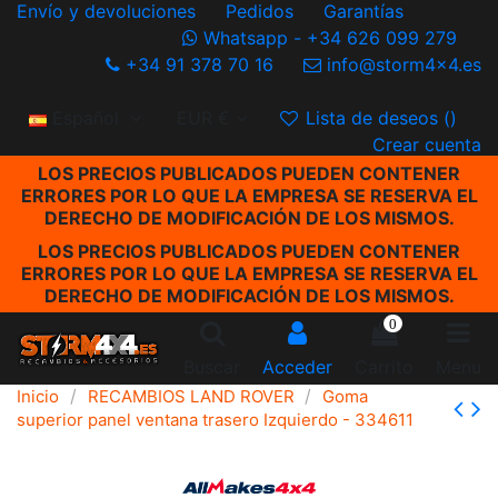
Envío y devoluciones
Pedidos
Garantías
Whatsapp - +34 626 099 279
+34 91 378 70 16
info@storm4x4.es
Español
EUR €
Lista de deseos (
)
Crear cuenta
LOS PRECIOS PUBLICADOS PUEDEN CONTENER
ERRORES POR LO QUE LA EMPRESA SE RESERVA EL
DERECHO DE MODIFICACIÓN DE LOS MISMOS.
LOS PRECIOS PUBLICADOS PUEDEN CONTENER
ERRORES POR LO QUE LA EMPRESA SE RESERVA EL
DERECHO DE MODIFICACIÓN DE LOS MISMOS.
0
Buscar
Acceder
Carrito
Menu
Inicio
RECAMBIOS LAND ROVER
Goma
superior panel ventana trasero Izquierdo - 334611