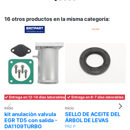
16 otros productos en la misma categoría:
Co
A
C
M
L
L
Entrega en 12-14 días laborables
Entrega en 6-7 días laborables
Inicio
Inicio
kit anulaciòn valvula
SELLO DE ACEITE DEL
EGR TD5 con salida -
ÁRBOL DE LEVAS
DA1109TURBO
PR2 P