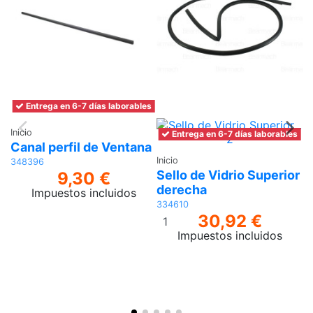
Entrega en 6-7 días laborables
Inicio
In
Entrega en 6-7 días laborables
Canal perfil de Ventana
C
Inicio
348396
3
Sello de Vidrio Superior
9,30 €
derecha
Impuestos incluidos
334610
Añadir
30,92 €
al
Impuestos incluidos
carrito