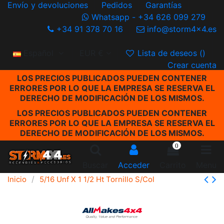
Envío y devoluciones
Pedidos
Garantías
Whatsapp - +34 626 099 279
+34 91 378 70 16
info@storm4x4.es
Español
EUR €
Lista de deseos (
)
Crear cuenta
LOS PRECIOS PUBLICADOS PUEDEN CONTENER
ERRORES POR LO QUE LA EMPRESA SE RESERVA EL
DERECHO DE MODIFICACIÓN DE LOS MISMOS.
LOS PRECIOS PUBLICADOS PUEDEN CONTENER
ERRORES POR LO QUE LA EMPRESA SE RESERVA EL
DERECHO DE MODIFICACIÓN DE LOS MISMOS.
0
Buscar
Acceder
Carrito
Menu
Inicio
5/16 Unf X 1 1/2 Ht Tornillo S/Col