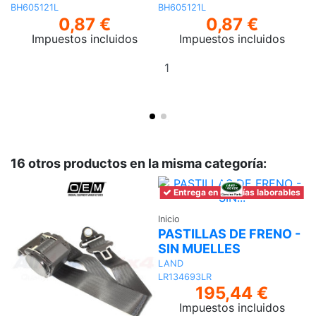
BH605121L
BH605121L
0,87 €
0,87 €
Impuestos incluidos
Impuestos incluidos
Añadir
al
carrito
16 otros productos en la misma categoría:
Entrega en 6-7 días laborables
Di
C
Inicio
PASTILLAS DE FRENO -
T
SIN MUELLES
M
LAND
LR134693LR
195,44 €
Impuestos incluidos