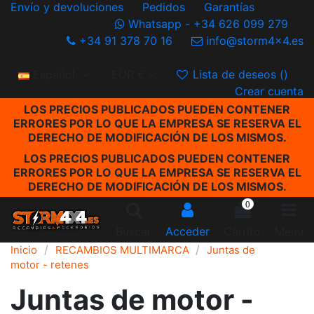
Envío y devoluciones
Pedidos
Garantías
Whatsapp - +34 626 099 279
+34 91 378 70 16
info@storm4x4.es
Español
EUR €
Lista de deseos (
)
Crear cuenta
LOS PRECIOS PUBLICADOS PUEDEN CONTENER
ERRORES POR LO QUE LA EMPRESA SE RESERVA EL
DERECHO DE MODIFICACIÓN DE LOS MISMOS.
LOS PRECIOS PUBLICADOS PUEDEN CONTENER
ERRORES POR LO QUE LA EMPRESA SE RESERVA EL
DERECHO DE MODIFICACIÓN DE LOS MISMOS.
0
Buscar
Acceder
Carrito
Menu
Inicio
RECAMBIOS MULTIMARCA
Juntas de
motor - retenes
Juntas de motor -