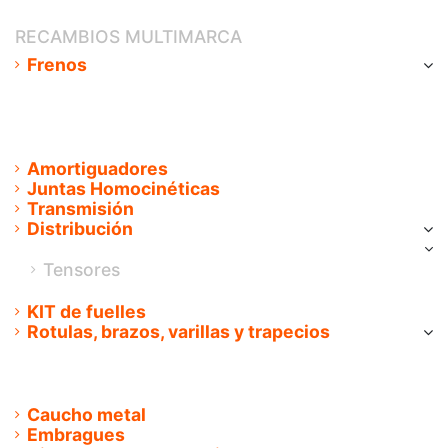
RECAMBIOS MULTIMARCA
Frenos
Pastilla de freno
Zapatas
Pinza de frenos
Cilindros de frenos
Amortiguadores
Juntas Homocinéticas
Transmisión
Distribución
Correas distribución
Tensores
Tensores
KIT de fuelles
Rotulas, brazos, varillas y trapecios
Rotulas
Varillas
Trapecios
Caucho metal
Embragues