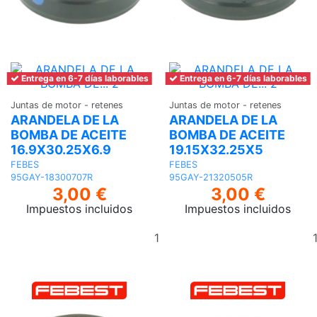
Entrega en 6-7 días laborables
Entrega en 6-7 días laborables
Juntas de motor - retenes
Juntas de motor - retenes
ARANDELA DE LA
ARANDELA DE LA
BOMBA DE ACEITE
BOMBA DE ACEITE
16.9X30.25X6.9
19.15X32.25X5
FEBES
FEBES
95GAY-18300707R
95GAY-21320505R
3,00 €
3,00 €
Impuestos incluidos
Impuestos incluidos
Añadir
al
carrito