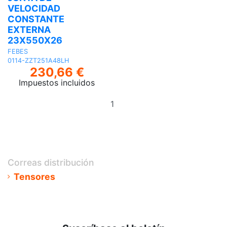
VELOCIDAD
CONSTANTE
EXTERNA
23X550X26
FEBES
0114-ZZT251A48LH
230,66 €
Impuestos incluidos
Añadir
al
carrito
Correas distribución
Tensores