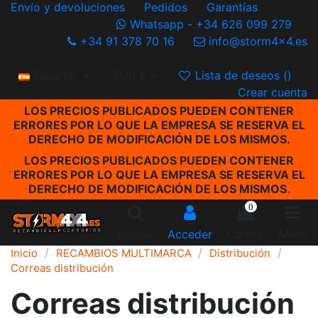
Envío y devoluciones
Pedidos
Garantías
Whatsapp - +34 626 099 279
+34 91 378 70 16
info@storm4x4.es
Español
EUR €
Lista de deseos (
)
Crear cuenta
LOS PRECIOS PUBLICADOS PUEDEN CONTENER
ERRORES POR LO QUE LA EMPRESA SE RESERVA EL
DERECHO DE MODIFICACIÓN DE LOS MISMOS.
LOS PRECIOS PUBLICADOS PUEDEN CONTENER
ERRORES POR LO QUE LA EMPRESA SE RESERVA EL
DERECHO DE MODIFICACIÓN DE LOS MISMOS.
0
Buscar
Acceder
Carrito
Menu
Inicio
RECAMBIOS MULTIMARCA
Distribución
Correas distribución
Correas distribución