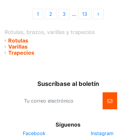
1
2
3
…
13
Rotulas, brazos, varillas y trapecios
Rotulas
Varillas
Trapecios
Suscríbase al boletín
Síguenos
Facebook
Instagram