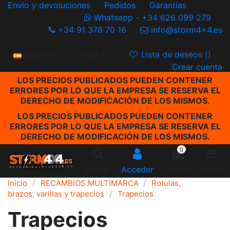
Envío y devoluciones
Pedidos
Garantías
Whatsapp - +34 626 099 279
+34 91 378 70 16
info@storm4x4.es
Español
EUR €
Lista de deseos (
)
Crear cuenta
LOS PRECIOS PUBLICADOS PUEDEN CONTENER
ERRORES POR LO QUE LA EMPRESA SE RESERVA EL
DERECHO DE MODIFICACIÓN DE LOS MISMOS.
LOS PRECIOS PUBLICADOS PUEDEN CONTENER
ERRORES POR LO QUE LA EMPRESA SE RESERVA EL
DERECHO DE MODIFICACIÓN DE LOS MISMOS.
0
Buscar
Acceder
Carrito
Menu
Inicio
RECAMBIOS MULTIMARCA
Rotulas,
brazos, varillas y trapecios
Trapecios
Trapecios