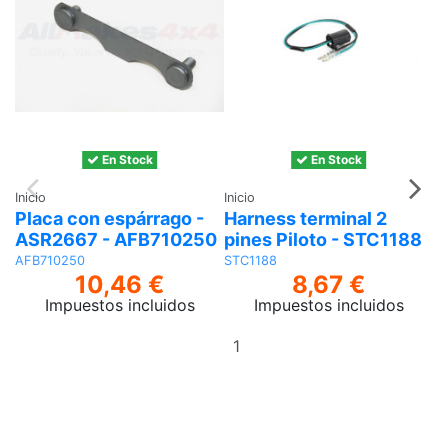
En Stock
En Stock
Inicio
Inicio
In
Placa con espárrago -
Harness terminal 2
P
ASR2667 - AFB710250
pines Piloto - STC1188
s
L
AFB710250
STC1188
10,46 €
8,67 €
L
Impuestos incluidos
Impuestos incluidos
Añadir
Pi
al
De
carrito