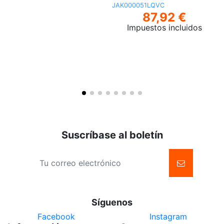
JAK000051LQVC
A
87,92 €
E
Impuestos incluidos
Suscríbase al boletín
Síguenos
Facebook
Instagram