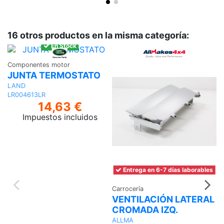
16 otros productos en la misma categoría:
En Stock
Componentes motor
JUNTA TERMOSTATO
LAND
LR004613LR
14,63 €
Impuestos incluidos
Añadir
al
carrito
Entrega en 6-7 días laborables
Carrocería
VENTILACIÓN LATERAL
In
T
CROMADA IZQ.
s
ALLMA