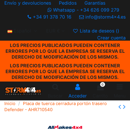
Envío y devoluciones
Pedidos
Garantías
Whatsapp - +34 626 099 279
+34 91 378 70 16
info@storm4x4.es
Español
EUR €
Lista de deseos (
)
Crear cuenta
LOS PRECIOS PUBLICADOS PUEDEN CONTENER
ERRORES POR LO QUE LA EMPRESA SE RESERVA EL
DERECHO DE MODIFICACIÓN DE LOS MISMOS.
LOS PRECIOS PUBLICADOS PUEDEN CONTENER
ERRORES POR LO QUE LA EMPRESA SE RESERVA EL
DERECHO DE MODIFICACIÓN DE LOS MISMOS.
0
Buscar
Acceder
Carrito
Menu
Inicio
Placa de tuerca cerradura portón trasero
Defender - AHR710540