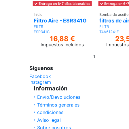
Entrega en 6-7 días laborables
Entrega en 6-7
Inicio
Bomba de aceite
Filtro Aire - ESR341G
filtros de ai
FILTR
FILTR
ESR341G
T4A6124-F
16,88 €
23,
Impuestos incluidos
Impuestos 
Añadir
al
carrito
Síguenos
Facebook
Instagram
Información
Envío/Devoluciones
Términos generales
condiciones
Aviso legal
Sobre nosotros