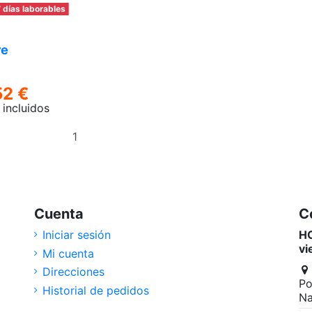
 días laborables
re
52 €
incluidos
Añadir
al
carrito
Cuenta
C
Iniciar sesión
HO
vi
Mi cuenta
Direcciones
Po
Historial de pedidos
Na