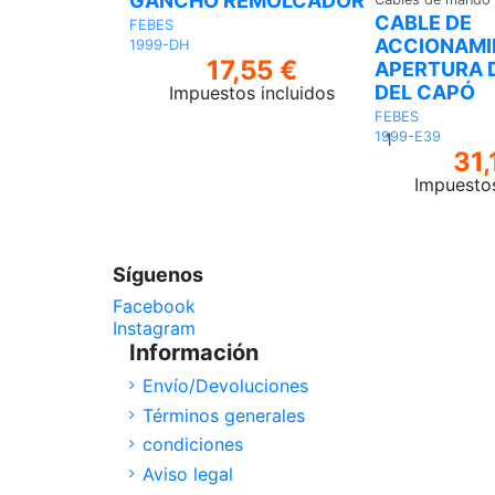
GANCHO REMOLCADOR
CABLE DE
FEBES
ACCIONAMI
1999-DH
17,55 €
APERTURA D
DEL CAPÓ
Impuestos incluidos
FEBES
Añadir
1999-E39
al
31,
carrito
Impuestos
Síguenos
Facebook
Instagram
Información
Envío/Devoluciones
Términos generales
condiciones
Aviso legal