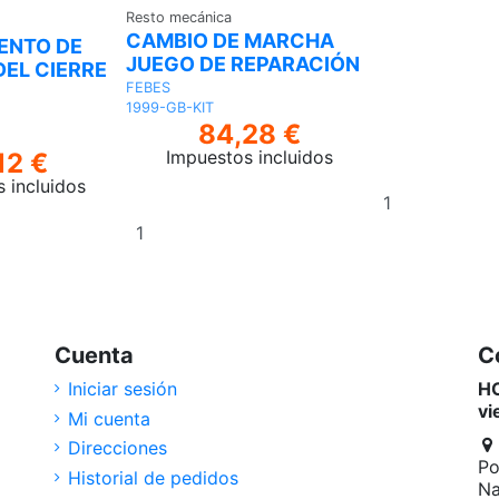
CAMBIO DE MARCHA
ENTO DE
JUEGO DE REPARACIÓN
EL CIERRE
FEBES
1999-GB-KIT
84,28 €
Impuestos incluidos
12 €
Añadir
 incluidos
al
Añadir
carrito
al
carrito
Cuenta
C
Iniciar sesión
HO
vi
Mi cuenta
Direcciones
Po
Historial de pedidos
Na