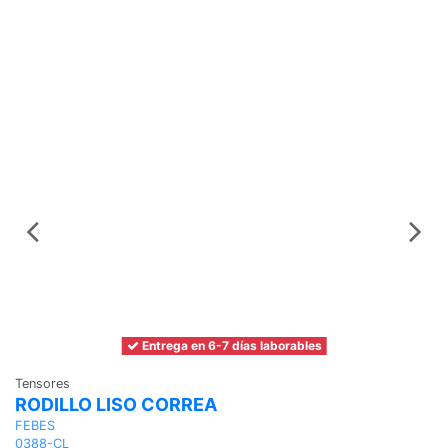
Entrega en 6-7 días laborables
Tensores
Te
RODILLO LISO CORREA
R
FEBES
F
0388-CL
0