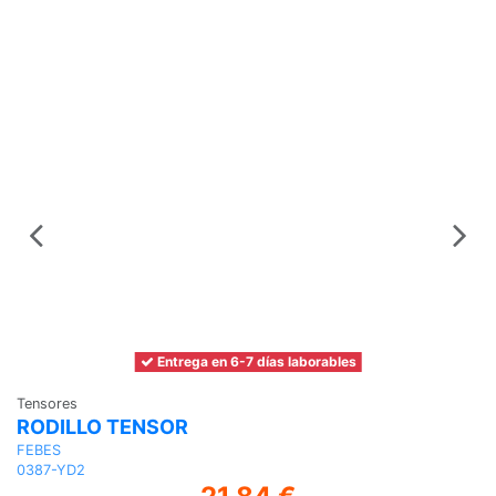
Entrega en 6-7 días laborables
Tensores
Te
RODILLO TENSOR
R
FEBES
F
0387-YD2
0