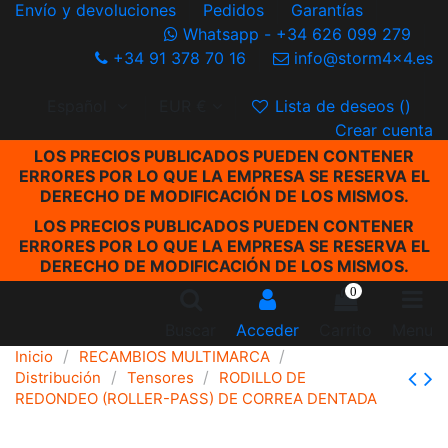
Envío y devoluciones
Pedidos
Garantías
Whatsapp - +34 626 099 279
+34 91 378 70 16
info@storm4x4.es
Español
EUR €
Lista de deseos (
)
Crear cuenta
LOS PRECIOS PUBLICADOS PUEDEN CONTENER
ERRORES POR LO QUE LA EMPRESA SE RESERVA EL
DERECHO DE MODIFICACIÓN DE LOS MISMOS.
LOS PRECIOS PUBLICADOS PUEDEN CONTENER
ERRORES POR LO QUE LA EMPRESA SE RESERVA EL
DERECHO DE MODIFICACIÓN DE LOS MISMOS.
0
Buscar
Acceder
Carrito
Menu
Inicio
RECAMBIOS MULTIMARCA
Distribución
Tensores
RODILLO DE
REDONDEO (ROLLER-PASS) DE CORREA DENTADA