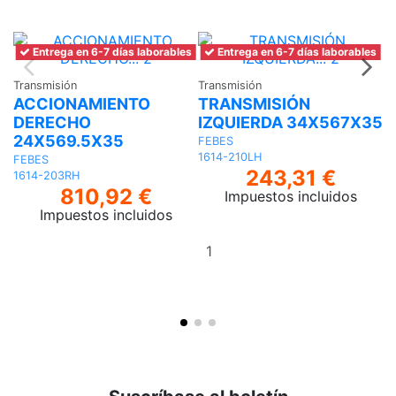
Entrega en 6-7 días laborables
Entrega en 6-7 días laborables
Transmisión
Transmisión
Tr
ACCIONAMIENTO
TRANSMISIÓN
T
DERECHO
IZQUIERDA 34X567X35
I
24X569.5X35
FEBES
F
1614-210LH
16
FEBES
243,31 €
1614-203RH
810,92 €
Impuestos incluidos
Impuestos incluidos
Añadir
al
carrito