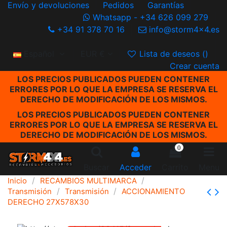
Envío y devoluciones
Pedidos
Garantías
Whatsapp - +34 626 099 279
+34 91 378 70 16
info@storm4x4.es
Español
EUR €
Lista de deseos (
)
Crear cuenta
LOS PRECIOS PUBLICADOS PUEDEN CONTENER
ERRORES POR LO QUE LA EMPRESA SE RESERVA EL
DERECHO DE MODIFICACIÓN DE LOS MISMOS.
LOS PRECIOS PUBLICADOS PUEDEN CONTENER
ERRORES POR LO QUE LA EMPRESA SE RESERVA EL
DERECHO DE MODIFICACIÓN DE LOS MISMOS.
0
Buscar
Acceder
Carrito
Menu
Inicio
RECAMBIOS MULTIMARCA
Transmisión
Transmisión
ACCIONAMIENTO
DERECHO 27X578X30