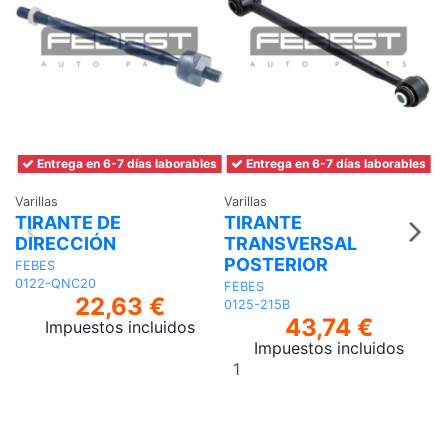
Entrega en 6-7 días laborables
Entrega en 6-7 días laborables
Varillas
Varillas
Va
TIRANTE DE
TIRANTE
T
DIRECCIÓN
TRANSVERSAL
T
POSTERIOR
P
FEBES
A
0122-QNC20
FEBES
22,63 €
S
0125-215B
43,74 €
Impuestos incluidos
F
Impuestos incluidos
0
Añadir
al
carrito