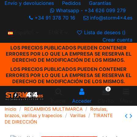
Envío y devoluciones
Pedidos
Garantías
Whatsapp - +34 626 099 279
+34 91 378 70 16
info@storm4x4.es
Español
EUR €
Lista de deseos (
)
Crear cuenta
LOS PRECIOS PUBLICADOS PUEDEN CONTENER
ERRORES POR LO QUE LA EMPRESA SE RESERVA EL
DERECHO DE MODIFICACIÓN DE LOS MISMOS.
LOS PRECIOS PUBLICADOS PUEDEN CONTENER
ERRORES POR LO QUE LA EMPRESA SE RESERVA EL
DERECHO DE MODIFICACIÓN DE LOS MISMOS.
0
Buscar
Acceder
Carrito
Menu
Inicio
RECAMBIOS MULTIMARCA
Rotulas,
brazos, varillas y trapecios
Varillas
TIRANTE
DE DIRECCIÓN