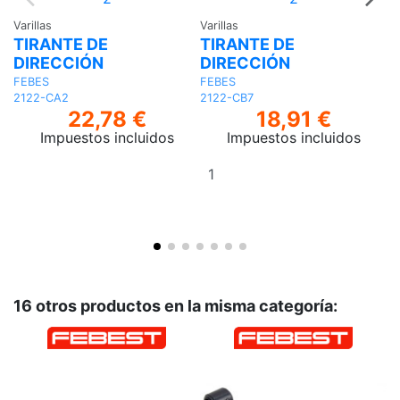
Varillas
Varillas
Va
TIRANTE DE
TIRANTE DE
T
DIRECCIÓN
DIRECCIÓN
D
FEBES
FEBES
F
2122-CA2
2122-CB7
21
22,78 €
18,91 €
Impuestos incluidos
Impuestos incluidos
Añadir
al
carrito
16 otros productos en la misma categoría: