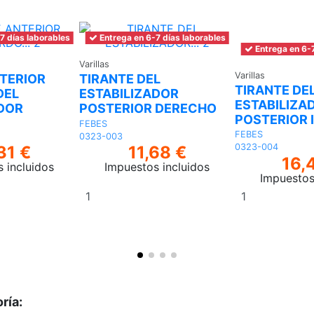
7 días laborables
Entrega en 6-7 días laborables
Entrega en 6-7
Varillas
Varillas
TERIOR
TIRANTE DEL
TIRANTE DE
DEL
ESTABILIZADOR
ESTABILIZA
ADOR
POSTERIOR DERECHO
POSTERIOR 
FEBES
FEBES
0323-003
0323-004
31 €
11,68 €
16,
 incluidos
Impuestos incluidos
Impuestos
Añadir
Añadir
al
al
carrito
carrito
ría: