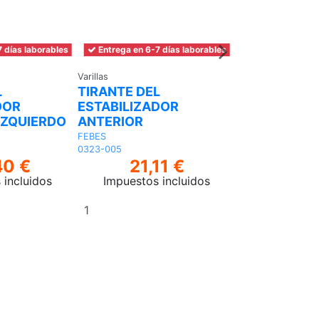
 días laborables
Entrega en 6-7 días laborables
Entrega en 6-7 
Varillas
Varillas
L
TIRANTE DEL
TIRANTE DEL
DOR
ESTABILIZADOR
ESTABILIZA
IZQUIERDO
ANTERIOR
ANTERIOR D
FEBES
FEBES
0323-005
0323-009
40 €
21,11 €
10,
 incluidos
Impuestos incluidos
Impuestos 
Añadir
Añadir
al
al
carrito
carrito