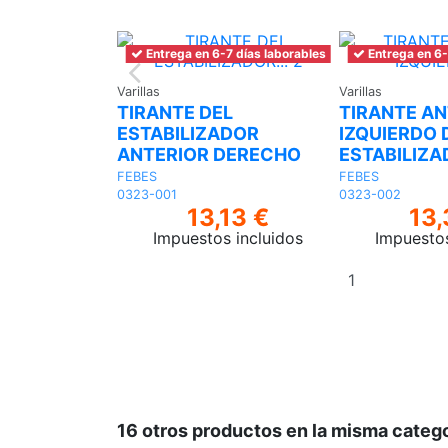
Entrega en 6-7 días laborables
Entrega en 6-
Varillas
Varillas
TIRANTE DEL
TIRANTE AN
ESTABILIZADOR
IZQUIERDO 
ANTERIOR DERECHO
ESTABILIZ
FEBES
FEBES
0323-001
0323-002
13,13 €
13,
Impuestos incluidos
Impuestos
Añadir
al
carrito
16 otros productos en la misma catego