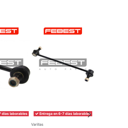
 días laborables
Entrega en 6-7 días laborables
Entrega en 6-7 
Varillas
Varillas