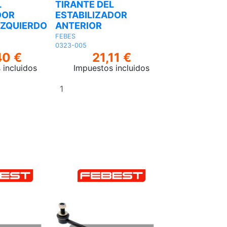
L
TIRANTE DEL
TIRANTE DEL
DOR
ESTABILIZADOR
ESTABILIZA
IZQUIERDO
ANTERIOR
ANTERIOR D
FEBES
FEBES
0323-005
0323-009
40 €
21,11 €
10,
 incluidos
Impuestos incluidos
Impuestos 
Añadir
Añadir
al
al
carrito
carrito