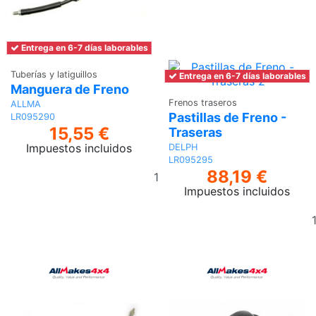
Entrega en 6-7 días laborables
Tuberías y latiguillos
Entrega en 6-7 días laborables
Manguera de Freno
Frenos traseros
ALLMA
Pastillas de Freno -
LR095290
15,55 €
Traseras
Impuestos incluidos
DELPH
LR095295
Añadir
88,19 €
al
Impuestos incluidos
carrito